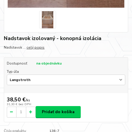
Nadstavok izolovaný - konopná izolácia
Nadstavok ...
celý popis
Dostupnosť
na objednávku
Typ úľa
38,50 €
/
ks
31,30 €
bez DPH
Pridať do košíka
Číslo produktu:
136-7