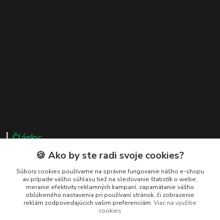
Články:
🍪 Ako by ste radi svoje cookies?
Blog: Svet včlára a včiel
Súbory cookies používame na správne fungovanie nášho e-shopu
av prípade vášho súhlasu tiež na sledovanie štatistík o webe,
meranie efektivity reklamných kampaní, zapamätanie vášho
obľúbeného nastavenia pri používaní stránok, či zobrazenie
reklám zodpovedajúcich vašim preferenciám.
Viac na využitie
Kontakty
cookies