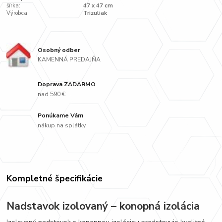
šírka:
47 x 47 cm
Výrobca:
Trizuliak
Osobný odber
KAMENNÁ PREDAJŇA
Doprava ZADARMO
nad 590 €
Ponúkame Vám
nákup na splátky
Kompletné špecifikácie
Nadstavok izolovaný – konopná izolácia