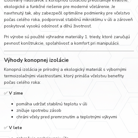
Izolovaný nadstavok s konopnou izoláciou predstavuje kvalitné,
ekologické a funkčné riešenie pre moderné včelárenie. Je
navrhnutý tak, aby zabezpečil optimálne podmienky pre včelstvo
počas celého roka, podporoval stabilnú mikroklímu v úli a zároveň
poskytoval vysokú odolnosť a dlhú životnosť.
Pri výrobe sú použité výhradne materiály 1. triedy, ktoré zaručujú
pevnosť konštrukcie, spoľahlivosť a komfort pri manipulácii.
Výhody konopnej izolácie
Konopná izolácia je prírodný a ekologický materiál s výbornými
termoizolačnými vlastnosťami, ktorý prináša včelstvu benefity
počas celého roka:
✅
V zime
pomáha udržať stabilnú teplotu v úli
znižuje spotrebu zásob
chráni včely pred premrznutím a teplotnými výkyvmi
✅
V lete