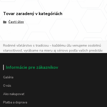
Tovar zaradený v kategóriách
Časti úľov
Rodinné včelárstvo s tradíciou – každému úľu venujeme osobitnú
starostlivosť, vyrábame na mieru aj sériovo podľa vašich predstáv.
Informácie pre zákazníkov
Galéria
O nás
Ako nakupovať
Platba a doprava