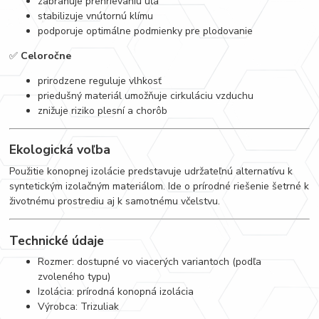
zabraňuje prehrievaniu úľa
stabilizuje vnútornú klímu
podporuje optimálne podmienky pre plodovanie
✅
Celoročne
prirodzene reguluje vlhkosť
priedušný materiál umožňuje cirkuláciu vzduchu
znižuje riziko plesní a chorôb
Ekologická voľba
Použitie konopnej izolácie predstavuje udržateľnú alternatívu k
syntetickým izolačným materiálom. Ide o prírodné riešenie šetrné k
životnému prostrediu aj k samotnému včelstvu.
Technické údaje
Rozmer: dostupné vo viacerých variantoch (podľa
zvoleného typu)
Izolácia: prírodná konopná izolácia
Výrobca: Trizuliak