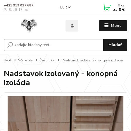
0
ks
+421 919 037 687
EUR
za
0 €
Po-So , 8-17 hod
Menu
Hľadať
Úvod
Včelie úle
Časti úľov
Nadstavok izolovaný - konopná izolácia
Nadstavok izolovaný - konopná
izolácia