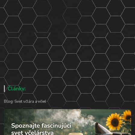
Články:
Blog: Svet včlára a včiel