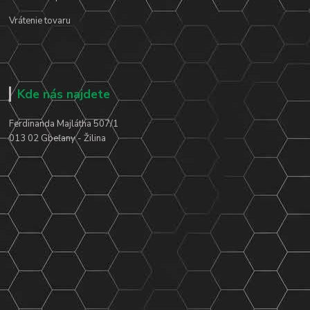
Vrátenie tovaru
Kde nás najdete
Ferdinanda Majlátha 507/1
013 02 Gbeľany - Žilina