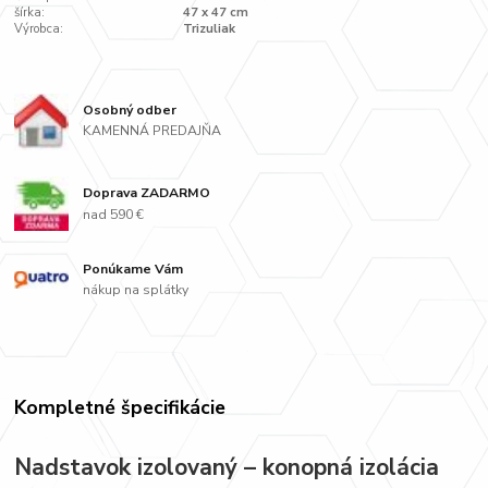
šírka:
47 x 47 cm
Výrobca:
Trizuliak
Osobný odber
KAMENNÁ PREDAJŇA
Doprava ZADARMO
nad 590 €
Ponúkame Vám
nákup na splátky
Kompletné špecifikácie
Nadstavok izolovaný – konopná izolácia