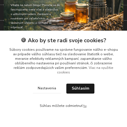
🍪 Ako by ste radi svoje cookies?
Súbory cookies používame na správne fungovanie nášho e-shopu
av prípade vášho súhlasu tiež na sledovanie štatistík o webe,
meranie efektivity reklamných kampaní, zapamätanie vášho
obľúbeného nastavenia pri používaní stránok, či zobrazenie
reklám zodpovedajúcich vašim preferenciám.
Viac na využitie
Kontakty
cookies
Zákaznická podpora
Súhlasím
Nastavenia
+421 919 037 687
Po-So , 8-17 hod
Súhlas môžete odmietnuť
tu
.
vcelarstvotrizuliak@centrum.sk