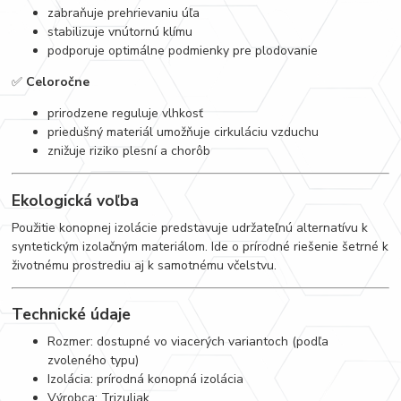
zabraňuje prehrievaniu úľa
stabilizuje vnútornú klímu
podporuje optimálne podmienky pre plodovanie
✅
Celoročne
prirodzene reguluje vlhkosť
priedušný materiál umožňuje cirkuláciu vzduchu
znižuje riziko plesní a chorôb
Ekologická voľba
Použitie konopnej izolácie predstavuje udržateľnú alternatívu k
syntetickým izolačným materiálom. Ide o prírodné riešenie šetrné k
životnému prostrediu aj k samotnému včelstvu.
Technické údaje
Rozmer: dostupné vo viacerých variantoch (podľa
zvoleného typu)
Izolácia: prírodná konopná izolácia
Výrobca: Trizuliak