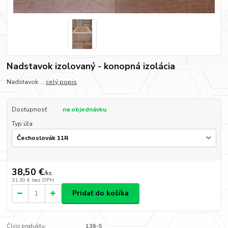
Nadstavok izolovaný - konopná izolácia
Nadstavok ...
celý popis
Dostupnosť
na objednávku
Typ úľa
38,50 €
/
ks
31,30 €
bez DPH
Pridať do košíka
Číslo produktu:
136-5