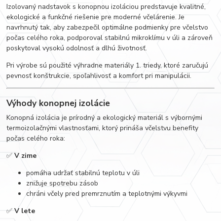
Izolovaný nadstavok s konopnou izoláciou predstavuje kvalitné,
ekologické a funkčné riešenie pre moderné včelárenie. Je
navrhnutý tak, aby zabezpečil optimálne podmienky pre včelstvo
počas celého roka, podporoval stabilnú mikroklímu v úli a zároveň
poskytoval vysokú odolnosť a dlhú životnosť.
Pri výrobe sú použité výhradne materiály 1. triedy, ktoré zaručujú
pevnosť konštrukcie, spoľahlivosť a komfort pri manipulácii.
Výhody konopnej izolácie
Konopná izolácia je prírodný a ekologický materiál s výbornými
termoizolačnými vlastnosťami, ktorý prináša včelstvu benefity
počas celého roka:
✅
V zime
pomáha udržať stabilnú teplotu v úli
znižuje spotrebu zásob
chráni včely pred premrznutím a teplotnými výkyvmi
✅
V lete