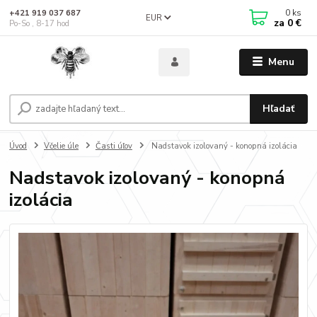
0
ks
+421 919 037 687
EUR
za
0 €
Po-So , 8-17 hod
Menu
Hľadať
Úvod
Včelie úle
Časti úľov
Nadstavok izolovaný - konopná izolácia
Nadstavok izolovaný - konopná
izolácia