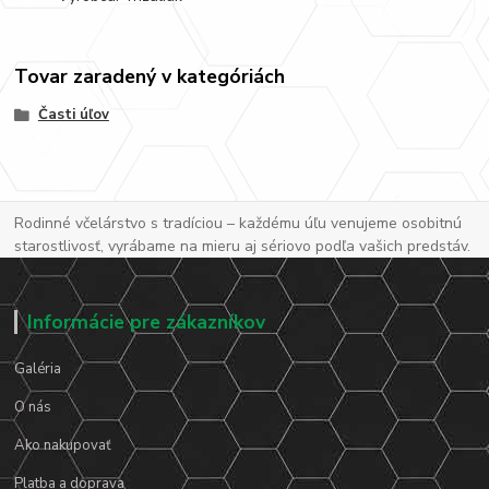
Tovar zaradený v kategóriách
Časti úľov
Rodinné včelárstvo s tradíciou – každému úľu venujeme osobitnú
starostlivosť, vyrábame na mieru aj sériovo podľa vašich predstáv.
Informácie pre zákazníkov
Galéria
O nás
Ako nakupovať
Platba a doprava