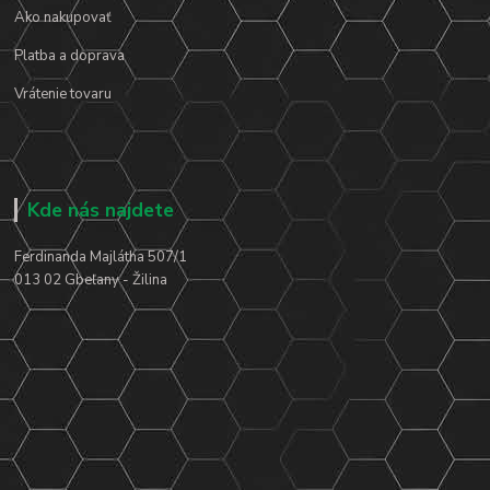
Ako nakupovať
Platba a doprava
Vrátenie tovaru
Kde nás najdete
Ferdinanda Majlátha 507/1
013 02 Gbeľany - Žilina