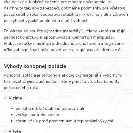
ekologické a funkčné riešenie pre moderné včelárenie. Je
navrhnutý tak, aby zabezpečil optimálne podmienky pre včelstvo
počas celého roka, podporoval stabilnú mikroklímu v úli a zároveň
poskytoval vysokú odolnosť a dlhú životnosť.
Pri výrobe sú použité výhradne materiály 1. triedy, ktoré zaručujú
pevnosť konštrukcie, spoľahlivosť a komfort pri manipulácii.
Praktické ručky umožňujú jednoduché prenášanie a integrované
očko zabezpečuje lepšie odvetranie a reguláciu prostredia v úli.
Výhody konopnej izolácie
Konopná izolácia je prírodný a ekologický materiál s výbornými
termoizolačnými vlastnosťami, ktorý prináša včelstvu benefity
počas celého roka:
✅
V zime
pomáha udržať stabilnú teplotu v úli
znižuje spotrebu zásob
chráni včely pred premrznutím a teplotnými výkyvmi
✅
V lete