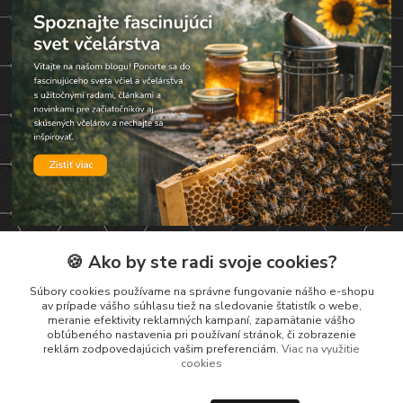
🍪 Ako by ste radi svoje cookies?
Kontakty
Súbory cookies používame na správne fungovanie nášho e-shopu
av prípade vášho súhlasu tiež na sledovanie štatistík o webe,
Zákaznická podpora
meranie efektivity reklamných kampaní, zapamätanie vášho
+421 919 037 687
obľúbeného nastavenia pri používaní stránok, či zobrazenie
reklám zodpovedajúcich vašim preferenciám.
Viac na využitie
Po-So , 8-17 hod
cookies
vcelarstvotrizuliak@centrum.sk