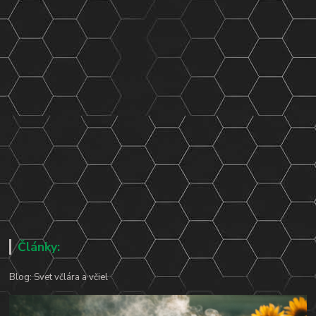
Články:
Blog: Svet včlára a včiel