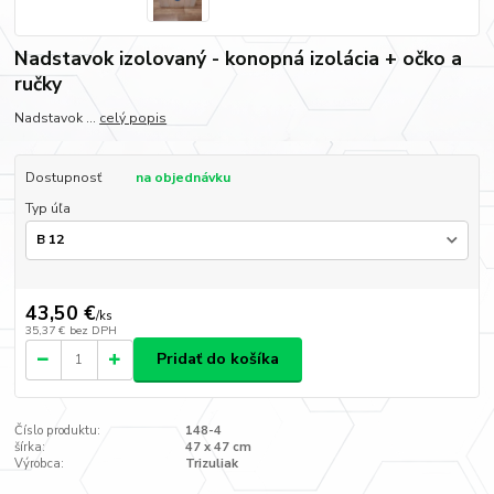
Nadstavok izolovaný - konopná izolácia + očko a
ručky
Nadstavok ...
celý popis
Dostupnosť
na objednávku
Typ úľa
43,50 €
/
ks
35,37 €
bez DPH
Pridať do košíka
Číslo produktu:
148-4
šírka:
47 x 47 cm
Výrobca:
Trizuliak