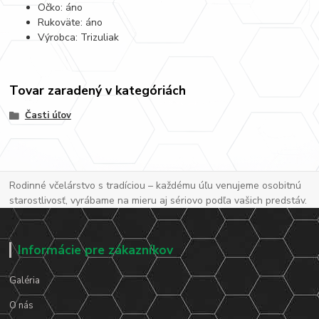
Očko: áno
Rukoväte: áno
Výrobca: Trizuliak
Tovar zaradený v kategóriách
Časti úľov
Rodinné včelárstvo s tradíciou – každému úľu venujeme osobitnú
starostlivosť, vyrábame na mieru aj sériovo podľa vašich predstáv.
Informácie pre zákazníkov
Galéria
O nás