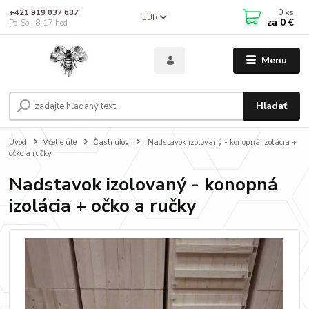
0
ks
+421 919 037 687
EUR
za
0 €
Po-So , 8-17 hod
Menu
Hľadať
Úvod
Včelie úle
Časti úľov
Nadstavok izolovaný - konopná izolácia +
očko a ručky
Nadstavok izolovaný - konopná
izolácia + očko a ručky