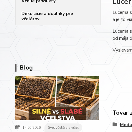
Lucer
Včelie produkty
Lucerna s
Dekorácie a doplnky pre
včelárov
a je to v
Lucerna s
od mája d
Vysievame
Blog
Tovar 
Medon
14.05.2026
Svet včelára a včiel