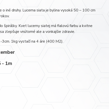
de o iné druhy. Lucerna siata je bylina vysoká 50 – 100 cm
rokov.
o špirálky. Kvet lucerny siatej má fialovú farbu a kvitne
sa zlepšuje vnútorné ale a vonkajšie zdravie.
 1-3cm. 1kg vystačí na 4 áre (400 M2).
ptember
5 - 1m