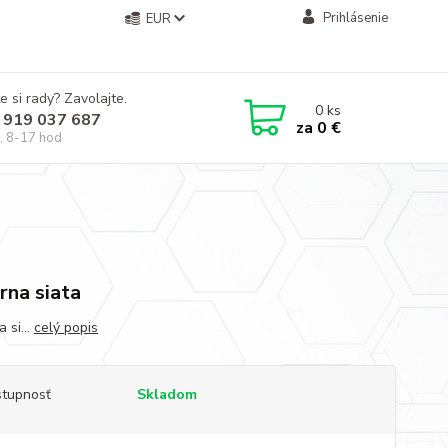
Prihlásenie
EUR
e si rady? Zavolajte.
0
ks
 919 037 687
za
0 €
, 8-17 hod
rna siata
 si...
celý popis
tupnosť
Skladom