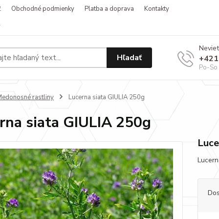
ť
Obchodné podmienky
Platba a doprava
Kontakty
v
Neviet
Hľadať
+421
Po-So 
edonosné rastliny
Lucerna siata GIULIA 250g
rna siata GIULIA 250g
Luce
Lucerna
Dos