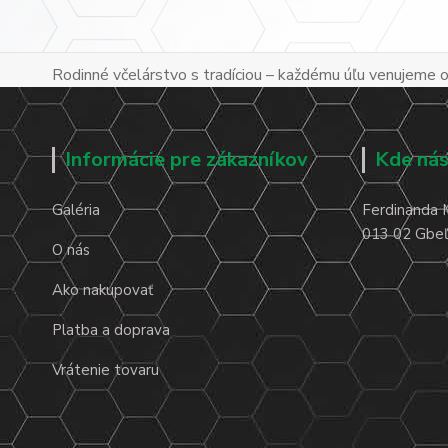
Rodinné včelárstvo s tradíciou – každému úľu venujeme os
Informácie pre zákazníkov
Kde nás
Galéria
Ferdinanda 
013 02 Gbeľa
O nás
Ako nakupovať
Platba a doprava
Vrátenie tovaru