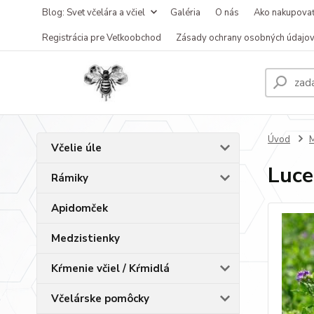
Blog: Svet včelára a včiel
Galéria
O nás
Ako nakupova
Registrácia pre Veľkoobchod
Zásady ochrany osobných údajo
Úvod
M
Včelie úle
Luce
Rámiky
Apidomček
Medzistienky
Kŕmenie včiel / Kŕmidlá
Včelárske pomôcky