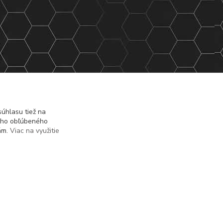
úhlasu tiež na
ášho obľúbeného
iám.
Viac na využitie
Vytvorené na
Eshop-rychlo.sk