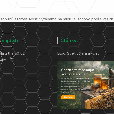
obitnú starostlivosť, vyrábame na mieru aj sériovo podľa vašich
 najdete
Články:
Majlátha 507/1
Blog: Svet včlára a včiel
ny - Žilina