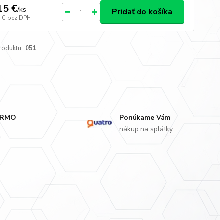
15 €
/
ks
Pridať do košíka
 €
bez DPH
roduktu:
051
ARMO
Ponúkame Vám
nákup na splátky