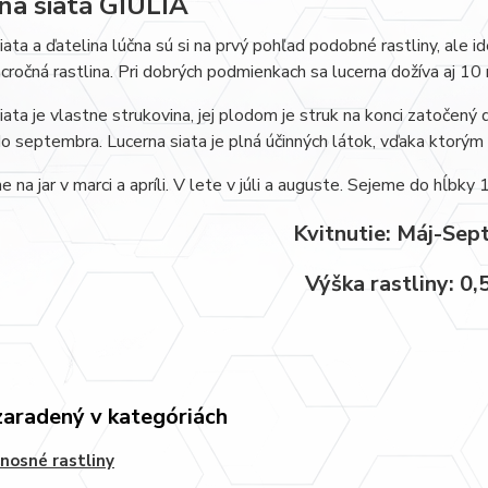
na siatá GIULIA
iata a ďatelina lúčna sú si na prvý pohľad podobné rastliny, ale i
iacročná rastlina. Pri dobrých podmienkach sa lucerna dožíva aj 10 
iata je vlastne strukovina, jej plodom je struk na konci zatočený d
o septembra. Lucerna siata je plná účinných látok, vďaka ktorým 
 na jar v marci a apríli. V lete v júli a auguste. Sejeme do hĺbky
Kvitnutie: Máj-Se
Výška rastliny: 0,
zaradený v kategóriách
osné rastliny