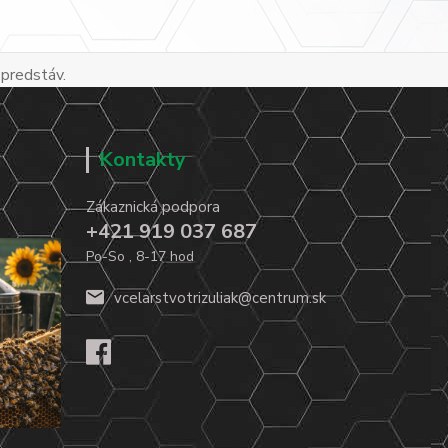
 predstáv.
Kontakty
Zákaznická podpora
+421 919 037 687
Po-So , 8-17 hod
vcelarstvotrizuliak@centrum.sk