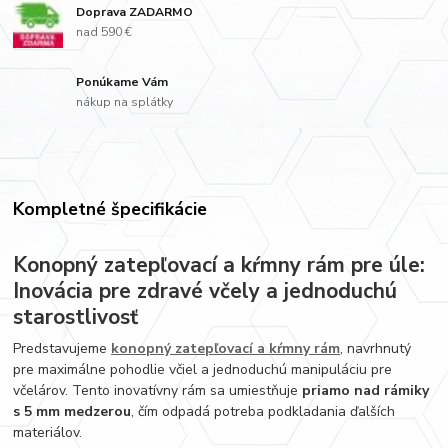
Doprava ZADARMO
nad 590 €
Ponúkame Vám
nákup na splátky
Kompletné špecifikácie
Konopný zatepľovací a kŕmny rám pre úle:
Inovácia pre zdravé včely a jednoduchú
starostlivosť
Predstavujeme
konopný zatepľovací a kŕmny rám
, navrhnutý
pre maximálne pohodlie včiel a jednoduchú manipuláciu pre
včelárov. Tento inovatívny rám sa umiestňuje
priamo nad rámiky
s 5 mm medzerou
, čím odpadá potreba podkladania ďalších
materiálov.