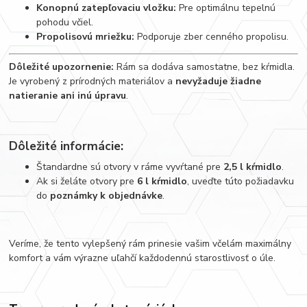
Konopnú zatepľovaciu vložku:
Pre optimálnu tepelnú
pohodu včiel.
Propolisovú mriežku:
Podporuje zber cenného propolisu.
Dôležité upozornenie:
Rám sa dodáva samostatne, bez kŕmidla.
Je vyrobený z prírodných materiálov a
nevyžaduje žiadne
natieranie ani inú úpravu
.
Dôležité informácie:
Štandardne sú otvory v ráme vyvŕtané pre
2,5 l kŕmidlo
.
Ak si želáte otvory pre
6 l kŕmidlo
, uveďte túto požiadavku
do
poznámky k objednávke
.
Veríme, že tento vylepšený rám prinesie vašim včelám maximálny
komfort a vám výrazne uľahčí každodennú starostlivosť o úle.