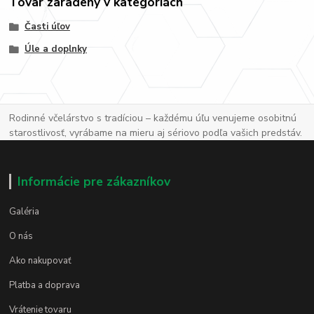
Tovar zaradený v kategóriách
Časti úľov
Úle a doplnky
Rodinné včelárstvo s tradíciou – každému úľu venujeme osobitnú
starostlivosť, vyrábame na mieru aj sériovo podľa vašich predstáv.
Informácie pre zákazníkov
Galéria
O nás
Ako nakupovať
Platba a doprava
Vrátenie tovaru