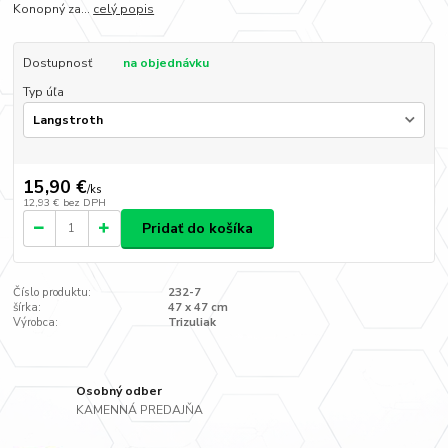
Konopný za...
celý popis
Dostupnosť
na objednávku
Typ úľa
15,90 €
/
ks
12,93 €
bez DPH
Pridať do košíka
Číslo produktu:
232-7
šírka:
47 x 47 cm
Výrobca:
Trizuliak
Osobný odber
KAMENNÁ PREDAJŇA