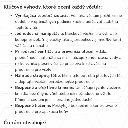
Kľúčové výhody, ktoré ocení každý včelár:
Vynikajúca tepelná izolácia:
Pomáha včelám prežiť zimné
obdobie v optimálnych podmienkach a udržiavať stabilnú
teplotu v úli.
Jednoduchá manipulácia:
Bleskové vloženie a vybratie
konopnej izolačnej vložky, ako aj propolisovej mriežky, šetrí
váš čas a námahu.
Prirodzená ventilácia a prevencia plesní:
Vďaka
priedušnosti materiálu sa minimalizuje kondenzácia vody a
riziko vzniku plesní v úli, čo prispieva k zdravšiemu
prostrediu pre včely.
Náhrada stropnej fólie:
Eliminujte potrebu plastových fólií
a doprajte včelám prirodzenejšie prostredie.
Bezpečné a efektívne kŕmenie:
Umožňuje rýchle vloženie
kŕmidla bez úhynu včiel alebo ich nežiaduceho výletu.
Kŕmenie cestom je mimoriadne jednoduché.
Bezpečné liečenie:
Poskytuje bezpečné a kontrolované
prostredie pre aplikáciu liečiv.
Čo rám obsahuje?