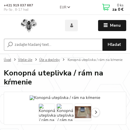
0
ks
+421 919 037 687
EUR
za
0 €
Po-So , 8-17 hod
Menu
Hľadať
Úvod
Včelie úle
Úle a doplnky
Konopná uteplivka / rám na kŕmenie
Konopná uteplivka / rám na
kŕmenie