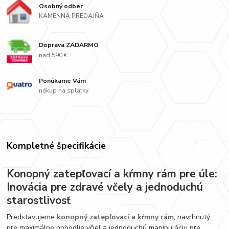
Osobný odber
KAMENNÁ PREDAJŇA
Doprava ZADARMO
nad 590 €
Ponúkame Vám
nákup na splátky
Kompletné špecifikácie
Konopný zatepľovací a kŕmny rám pre úle:
Inovácia pre zdravé včely a jednoduchú
starostlivosť
Predstavujeme
konopný zatepľovací a kŕmny rám
, navrhnutý
pre maximálne pohodlie včiel a jednoduchú manipuláciu pre