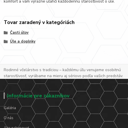
komfort a vám výrazne uľahčí každodennú starostlivosť o úle.
Tovar zaradený v kategóriách
Časti úľov
Úle a doplnky
Rodinné včelárstvo s tradíciou – každému úľu venujeme osobitnú
starostlivosť, vyrábame na mieru aj sériovo podľa vašich predstáv.
Informácie pre zákazníkov
Galéria
O nás
Ako nakupovať