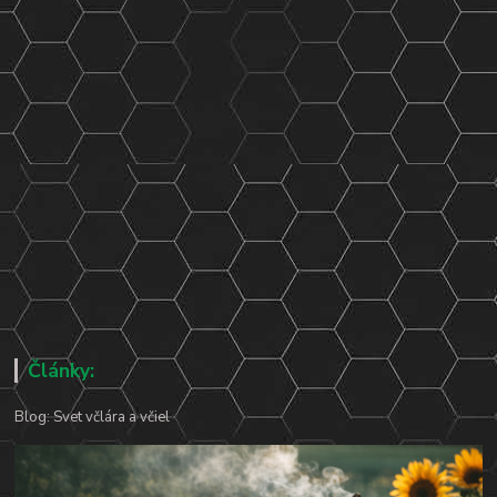
Články:
Blog: Svet včlára a včiel