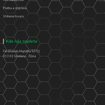
Platba a doprava
Vrátenie tovaru
Kde nás najdete
Ferdinanda Majlátha 507/1
013 02 Gbeľany - Žilina