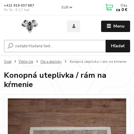
0
ks
+421 919 037 687
EUR
za
0 €
Po-So , 8-17 hod
Menu
Hľadať
Úvod
Včelie úle
Úle a doplnky
Konopná uteplivka / rám na kŕmenie
Konopná uteplivka / rám na
kŕmenie