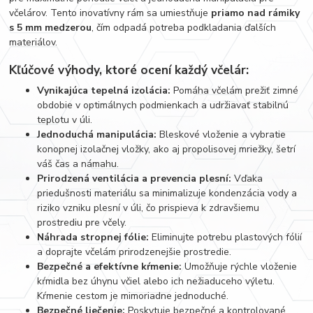
včelárov. Tento inovatívny rám sa umiestňuje
priamo nad rámiky
s 5 mm medzerou
, čím odpadá potreba podkladania ďalších
materiálov.
Kľúčové výhody, ktoré ocení každý včelár:
Vynikajúca tepelná izolácia:
Pomáha včelám prežiť zimné
obdobie v optimálnych podmienkach a udržiavať stabilnú
teplotu v úli.
Jednoduchá manipulácia:
Bleskové vloženie a vybratie
konopnej izolačnej vložky, ako aj propolisovej mriežky, šetrí
váš čas a námahu.
Prirodzená ventilácia a prevencia plesní:
Vďaka
priedušnosti materiálu sa minimalizuje kondenzácia vody a
riziko vzniku plesní v úli, čo prispieva k zdravšiemu
prostrediu pre včely.
Náhrada stropnej fólie:
Eliminujte potrebu plastových fólií
a doprajte včelám prirodzenejšie prostredie.
Bezpečné a efektívne kŕmenie:
Umožňuje rýchle vloženie
kŕmidla bez úhynu včiel alebo ich nežiaduceho výletu.
Kŕmenie cestom je mimoriadne jednoduché.
Bezpečné liečenie:
Poskytuje bezpečné a kontrolované