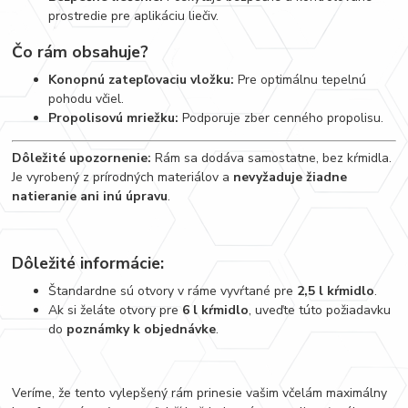
prostredie pre aplikáciu liečiv.
Čo rám obsahuje?
Konopnú zatepľovaciu vložku:
Pre optimálnu tepelnú
pohodu včiel.
Propolisovú mriežku:
Podporuje zber cenného propolisu.
Dôležité upozornenie:
Rám sa dodáva samostatne, bez kŕmidla.
Je vyrobený z prírodných materiálov a
nevyžaduje žiadne
natieranie ani inú úpravu
.
Dôležité informácie:
Štandardne sú otvory v ráme vyvŕtané pre
2,5 l kŕmidlo
.
Ak si želáte otvory pre
6 l kŕmidlo
, uveďte túto požiadavku
do
poznámky k objednávke
.
Veríme, že tento vylepšený rám prinesie vašim včelám maximálny