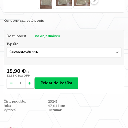
Konopný za...
celý popis
Dostupnosť
na objednávku
Typ úľa
15,90 €
/
ks
12,93 €
bez DPH
Pridať do košíka
Číslo produktu:
232-5
šírka:
47 x 47 cm
Výrobca:
Trizuliak