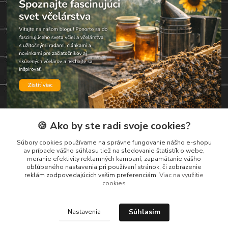
🍪 Ako by ste radi svoje cookies?
Súbory cookies používame na správne fungovanie nášho e-shopu
Kontakty
av prípade vášho súhlasu tiež na sledovanie štatistík o webe,
meranie efektivity reklamných kampaní, zapamätanie vášho
obľúbeného nastavenia pri používaní stránok, či zobrazenie
Zákaznická podpora
reklám zodpovedajúcich vašim preferenciám.
Viac na využitie
+421 919 037 687
cookies
Po-So , 8-17 hod
vcelarstvotrizuliak@centrum.sk
Súhlasím
Nastavenia