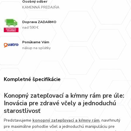
Osobný odber
KAMENNÁ PREDAJŇA
Doprava ZADARMO
nad 590 €
Ponúkame Vám
nákup na splátky
Kompletné špecifikácie
Konopný zatepľovací a kŕmny rám pre úle:
Inovácia pre zdravé včely a jednoduchú
starostlivosť
Predstavujeme
konopný zatepľovací a kŕmny rám
, navrhnutý
pre maximálne pohodlie včiel a jednoduchú manipuláciu pre