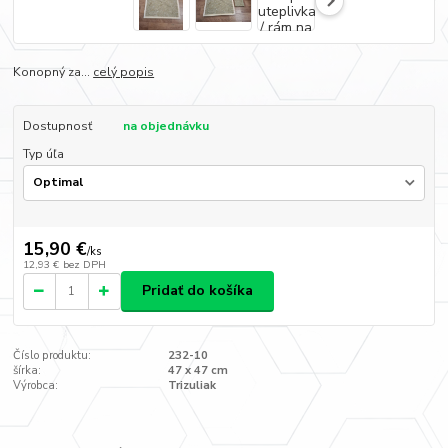
Konopný za...
celý popis
Dostupnosť
na objednávku
Typ úľa
15,90 €
/
ks
12,93 €
bez DPH
Pridať do košíka
Číslo produktu:
232-10
šírka:
47 x 47 cm
Výrobca:
Trizuliak