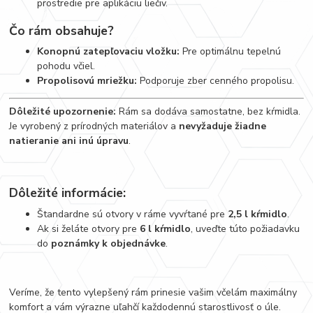
prostredie pre aplikáciu liečiv.
Čo rám obsahuje?
Konopnú zatepľovaciu vložku:
Pre optimálnu tepelnú
pohodu včiel.
Propolisovú mriežku:
Podporuje zber cenného propolisu.
Dôležité upozornenie:
Rám sa dodáva samostatne, bez kŕmidla.
Je vyrobený z prírodných materiálov a
nevyžaduje žiadne
natieranie ani inú úpravu
.
Dôležité informácie:
Štandardne sú otvory v ráme vyvŕtané pre
2,5 l kŕmidlo
.
Ak si želáte otvory pre
6 l kŕmidlo
, uveďte túto požiadavku
do
poznámky k objednávke
.
Veríme, že tento vylepšený rám prinesie vašim včelám maximálny
komfort a vám výrazne uľahčí každodennú starostlivosť o úle.