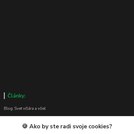
Články:
Blog: Svet včlára a včiel
🍪 Ako by ste radi svoje cookies?