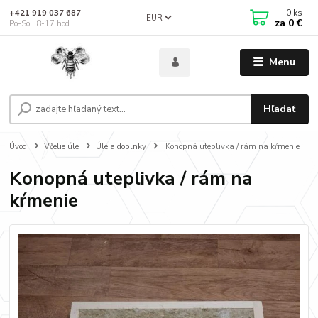
0
ks
+421 919 037 687
EUR
za
0 €
Po-So , 8-17 hod
Menu
Hľadať
Úvod
Včelie úle
Úle a doplnky
Konopná uteplivka / rám na kŕmenie
Konopná uteplivka / rám na
kŕmenie