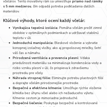
včelárov. Tento inovatívny rám sa umiestňuje
priamo nad rámiky
s 5 mm medzerou
, čím odpadá potreba podkladania ďalších
materiálov.
Kľúčové výhody, ktoré ocení každý včelár:
Vynikajúca tepelná izolácia:
Pomáha včelám prežiť zimné
obdobie v optimálnych podmienkach a udržiavať stabilnú
teplotu v úli.
Jednoduchá manipulácia:
Bleskové vloženie a vybratie
konopnej izolačnej vložky, ako aj propolisovej mriežky, šetrí
váš čas a námahu.
Prirodzená ventilácia a prevencia plesní:
Vďaka
priedušnosti materiálu sa minimalizuje kondenzácia vody a
riziko vzniku plesní v úli, čo prispieva k zdravšiemu
prostrediu pre včely.
Náhrada stropnej fólie:
Eliminujte potrebu plastových fólií
a doprajte včelám prirodzenejšie prostredie.
Bezpečné a efektívne kŕmenie:
Umožňuje rýchle vloženie
kŕmidla bez úhynu včiel alebo ich nežiaduceho výletu.
Kŕmenie cestom je mimoriadne jednoduché.
Bezpečné liečenie:
Poskytuje bezpečné a kontrolované