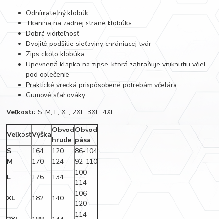
Odnímateľný klobúk
Tkanina na zadnej strane klobúka
Dobrá viditeľnosť
Dvojité podšitie sieťoviny chrániacej tvár
Zips okolo klobúka
Upevnená klapka na zipse, ktorá zabraňuje vniknutiu včiel
pod oblečenie
Praktické vrecká prispôsobené potrebám včelára
Gumové sťahováky
Veľkosti:
S, M, L, XL, 2XL, 3XL, 4XL
Obvod
Obvod
Veľkosť
Výška
hrude
pása
S
164
120
86-104
M
170
124
92-110
100-
L
176
134
114
106-
XL
182
140
120
114-