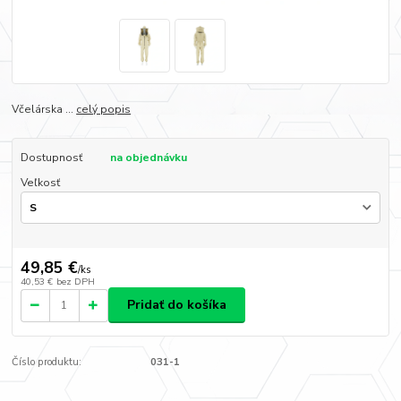
Včelárska ...
celý popis
Dostupnosť
na objednávku
Veľkosť
49,85 €
/
ks
40,53 €
bez DPH
Pridať do košíka
Číslo produktu:
031-1