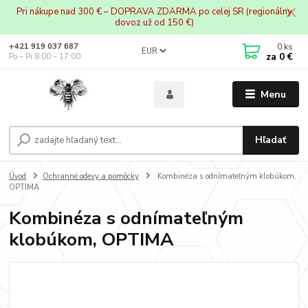
Pri nákupe nad 300 € – DOPRAVA ZDARMA po celej SR (regionálny
dovoz už od 150 €)
0
ks
+421 919 037 687
EUR
za
0 €
Po – Pi 8:00 – 17:00
Menu
Hľadať
Úvod
Ochranné odevy a pomôcky
Kombinéza s odnímateľným klobúkom,
OPTIMA
Kombinéza s odnímateľným
klobúkom, OPTIMA