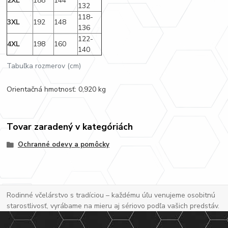
2XL
188
144
132
118-
3XL
192
148
136
122-
4XL
198
160
140
Tabuľka rozmerov (cm)
Orientačná hmotnosť: 0,920 kg
Tovar zaradený v kategóriách
Ochranné odevy a pomôcky
Rodinné včelárstvo s tradíciou – každému úľu venujeme osobitnú
starostlivosť, vyrábame na mieru aj sériovo podľa vašich predstáv.