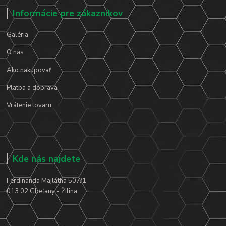
Informácie pre zákazníkov
Galéria
O nás
Ako nakupovať
Platba a doprava
Vrátenie tovaru
Kde nás najdete
Ferdinanda Majlátha 507/1
013 02 Gbeľany - Žilina