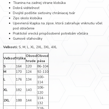
Tkanina na zadnej strane klobúka
Dobrá viditeľnosť
Dvojité podšitie sieťoviny chrániacej tvár
Zips okolo klobúka
Upevnená klapka na zipse, ktorá zabraňuje vniknutiu včiel
pod oblečenie
Praktické vrecká prispôsobené potrebám včelára
Gumové sťahováky
Veľkosti:
S, M, L, XL, 2XL, 3XL, 4XL
Obvod
Obvod
Veľkosť
Výška
hrude
pása
S
164
120
86-104
M
170
124
92-110
100-
L
176
134
114
106-
XL
182
140
120
114-
2XL
188
144
132
118-