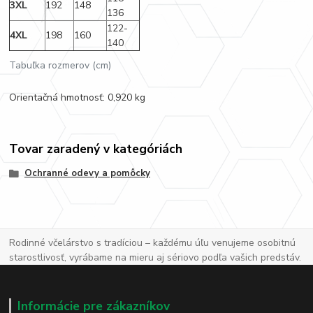
3XL
192
148
136
122-
4XL
198
160
140
Tabuľka rozmerov (cm)
Orientačná hmotnosť: 0,920 kg
Tovar zaradený v kategóriách
Ochranné odevy a pomôcky
Rodinné včelárstvo s tradíciou – každému úľu venujeme osobitnú
starostlivosť, vyrábame na mieru aj sériovo podľa vašich predstáv.
Informácie pre zákazníkov