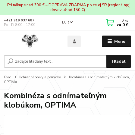
Pri nákupe nad 300 € – DOPRAVA ZDARMA po celej SR (regionálny
dovoz už od 150 €)
0
ks
+421 919 037 687
EUR
za
0 €
Po – Pi 8:00 – 17:00
Menu
Hľadať
Úvod
Ochranné odevy a pomôcky
Kombinéza s odnímateľným klobúkom,
OPTIMA
Kombinéza s odnímateľným
klobúkom, OPTIMA