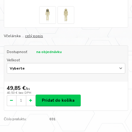
Včelárska ...
celý popis
Dostupnosť
na objednávku
Veľkosť
49,85 €
/
ks
40,53 €
bez DPH
Pridať do košíka
Číslo produktu:
031