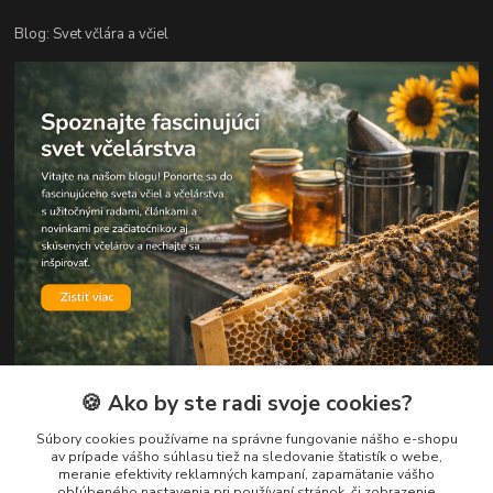
Blog: Svet včlára a včiel
🍪 Ako by ste radi svoje cookies?
Kontakty
Súbory cookies používame na správne fungovanie nášho e-shopu
av prípade vášho súhlasu tiež na sledovanie štatistík o webe,
meranie efektivity reklamných kampaní, zapamätanie vášho
Zákaznická podpora
obľúbeného nastavenia pri používaní stránok, či zobrazenie