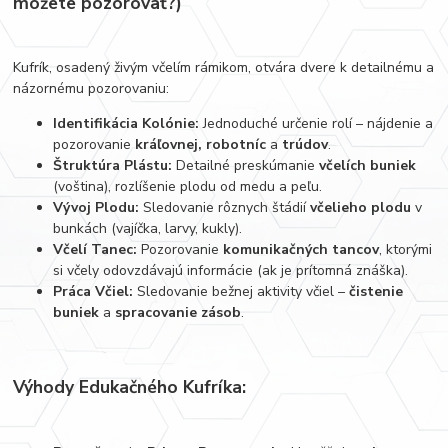
môžete pozorovať?)
Kufrík, osadený živým včelím rámikom, otvára dvere k detailnému a
názornému pozorovaniu:
Identifikácia Kolónie:
Jednoduché určenie rolí – nájdenie a
pozorovanie
kráľovnej, robotníc
a
trúdov
.
Štruktúra Plástu:
Detailné preskúmanie
včelích buniek
(voština), rozlíšenie plodu od medu a peľu.
Vývoj Plodu:
Sledovanie rôznych štádií
včelieho plodu
v
bunkách (vajíčka, larvy, kukly).
Včelí Tanec:
Pozorovanie
komunikačných tancov
, ktorými
si včely odovzdávajú informácie (ak je prítomná znáška).
Práca Včiel:
Sledovanie bežnej aktivity včiel –
čistenie
buniek
a
spracovanie zásob
.
Výhody Edukačného Kufríka: