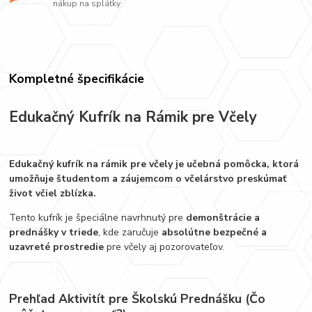
nákup na splátky
Kompletné špecifikácie
Edukačný Kufrík na Rámik pre Včely
Edukačný kufrík na rámik pre včely je učebná pomôcka, ktorá
umožňuje študentom a záujemcom o včelárstvo preskúmať
život včiel zblízka.
Tento kufrík je špeciálne navrhnutý pre
demonštrácie a
prednášky v triede
, kde zaručuje
absolútne bezpečné a
uzavreté prostredie
pre včely aj pozorovateľov.
Prehľad Aktivitít pre Školskú Prednášku (Čo