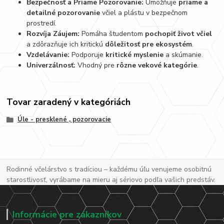
Bezpečnosť a Priame Pozorovanie:
Umožňuje
priame a
detailné pozorovanie
včiel a plástu v bezpečnom
prostredí.
Rozvíja Záujem:
Pomáha študentom
pochopiť život včiel
a zdôrazňuje ich kritickú
dôležitosť pre ekosystém
.
Vzdelávanie:
Podporuje
kritické myslenie
a skúmanie.
Univerzálnosť:
Vhodný pre
rôzne vekové kategórie
.
Tovar zaradený v kategóriách
Úle - presklené , pozorovacie
Rodinné včelárstvo s tradíciou – každému úľu venujeme osobitnú
starostlivosť, vyrábame na mieru aj sériovo podľa vašich predstáv.
Informácie pre zákazníkov