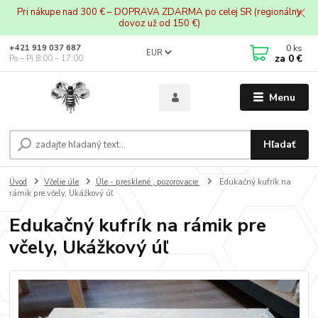
Pri nákupe nad 300 € – DOPRAVA ZDARMA po celej SR (regionálny
dovoz už od 150 €)
0
ks
+421 919 037 687
EUR
za
0 €
Po – Pi 8:00 – 17:00
Menu
Hľadať
Úvod
Včelie úle
Úle - presklené , pozorovacie
Edukačný kufrík na
rámik pre včely, Ukážkový úľ
Edukačný kufrík na rámik pre
včely, Ukážkový úľ