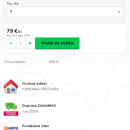
Typ úľa
79 €
/
ks
64,23 €
bez DPH
Pridať do košíka
Číslo produktu:
273-3
Osobný odber
KAMENNÁ PREDAJŇA
Doprava ZADARMO
nad 300 €
Ponúkame Vám