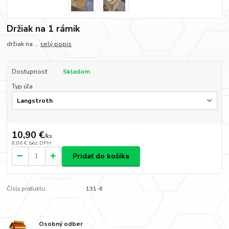
Držiak na 1 rámik
držiak na ...
celý popis
Dostupnosť
Skladom
Typ úľa
10,90 €
/
ks
8,86 €
bez DPH
Pridať do košíka
Číslo produktu:
131-6
Osobný odber