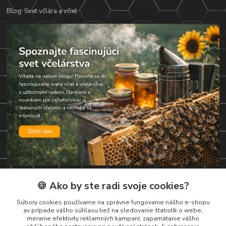
Blog: Svet včlára a včiel
🍪 Ako by ste radi svoje cookies?
Kontakty
Súbory cookies používame na správne fungovanie nášho e-shopu
av prípade vášho súhlasu tiež na sledovanie štatistík o webe,
Zákaznická podpora
meranie efektivity reklamných kampaní, zapamätanie vášho