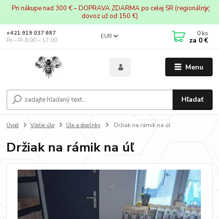
Pri nákupe nad 300 € – DOPRAVA ZDARMA po celej SR (regionálny
dovoz už od 150 €)
0
ks
+421 919 037 687
EUR
za
0 €
Po – Pi 8:00 – 17:00
Menu
Hľadať
Úvod
Včelie úle
Úle a doplnky
Držiak na rámik na úľ
Držiak na rámik na úľ