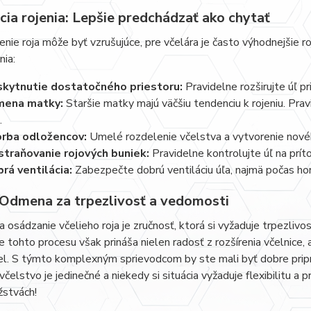
cia rojenia: Lepšie predchádzať ako chytať
enie roja môže byť vzrušujúce, pre včelára je často výhodnejšie r
nia:
kytnutie dostatočného priestoru:
Pravidelne rozširujte úľ p
mena matky:
Staršie matky majú väčšiu tendenciu k rojeniu. Pra
.
rba odložencov:
Umelé rozdelenie včelstva a vytvorenie novéh
traňovanie rojových buniek:
Pravidelne kontrolujte úľ na prít
rá ventilácia:
Zabezpečte dobrú ventiláciu úľa, najmä počas hor
 Odmena za trpezlivosť a vedomosti
a osádzanie včelieho roja je zručnosť, ktorá si vyžaduje trpezlivo
e tohto procesu však prináša nielen radosť z rozšírenia včelnice,
el. S týmto komplexným sprievodcom by ste mali byť dobre pripr
včelstvo je jedinečné a niekedy si situácia vyžaduje flexibilitu a 
žstvách!