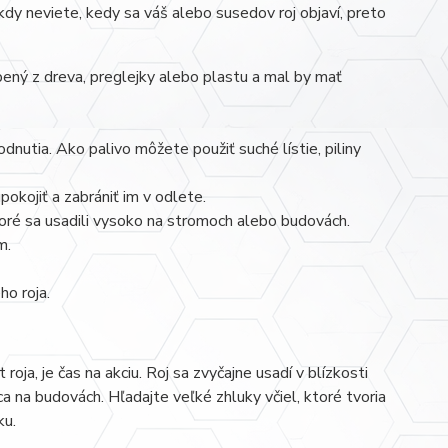
kdy neviete, kedy sa váš alebo susedov roj objaví, preto
ený z dreva, preglejky alebo plastu a mal by mať
.
utia. Ako palivo môžete použiť suché lístie, piliny
okojiť a zabrániť im v odlete.
toré sa usadili vysoko na stromoch alebo budovách.
m.
o roja.
oja, je čas na akciu. Roj sa zvyčajne usadí v blízkosti
 na budovách. Hľadajte veľké zhluky včiel, ktoré tvoria
ku.