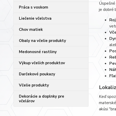
Úspešné c
Práca s voskom
je dobré 
Liečenie včelstva
Roj
vet
Chov matiek
Vče
Dym
Obaly na včelie produkty
ale
Pos
Medonosné rastliny
Reb
Výkup včelích produktov
Pev
Náh
Darčekové poukazy
Fľa
Včelie produkty
Lokaliz
Dekorácie a doplnky pre
Keď spozo
včelárov
materskéh
akúsi "br