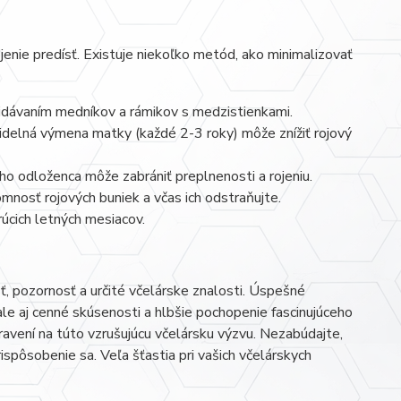
ojenie predísť. Existuje niekoľko metód, ako minimalizovať
ridávaním medníkov a rámikov s medzistienkami.
videlná výmena matky (každé 2-3 roky) môže znížiť rojový
o odloženca môže zabrániť preplnenosti a rojeniu.
omnosť rojových buniek a včas ich odstraňujte.
úcich letných mesiacov.
sť, pozornosť a určité včelárske znalosti. Úspešné
 ale aj cenné skúsenosti a hlbšie pochopenie fascinujúceho
avení na túto vzrušujúcu včelársku výzvu. Nezabúdajte,
prispôsobenie sa. Veľa šťastia pri vašich včelárskych