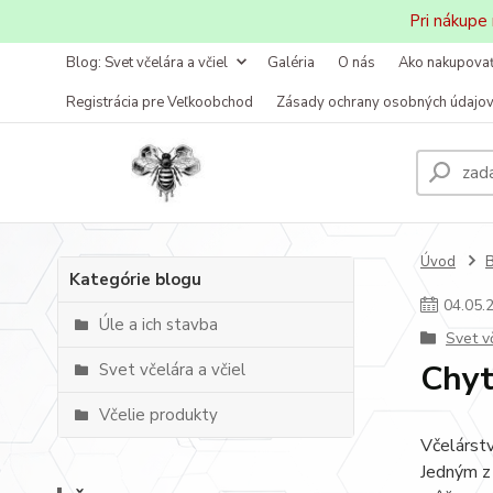
Pri nákupe
Blog: Svet včelára a včiel
Galéria
O nás
Ako nakupova
Registrácia pre Veľkoobchod
Zásady ochrany osobných údajo
Úvod
B
Kategórie blogu
04
.
05
.
Úle a ich stavba
Svet v
Chyt
Svet včelára a včiel
Včelie produkty
Včelárstv
Jedným z 