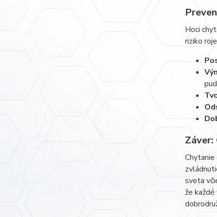
Preven
Hoci chyt
riziko roje
Pos
Vý
pud
Tvo
Ods
Dob
Záver:
Chytanie 
zvládnuti
sveta vči
že každé 
dobrodru