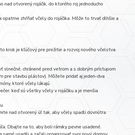
 nad otvorený rojáčik, do ktorého roj jednoducho
 opatrne zhŕňať včely do rojáčika. Môže to trvať dlhšie a
 krok je kľúčový pre prežitie a rozvoj nového včelstva.
ť slnečné, chránené pred vetrom a s dobrým prístupom
om pre stavbu plástov). Môžete pridať aj jeden-dva
móny, ktoré včely lákajú.
ečer, keď sú všetky včely v rojáčiku a je menšia
u.
nite nad otvorený úľ tak, aby včely spadli dovnútra.
ľa. Dbajte na to, aby boli rámiky pevne usadené.
a samé usadili a začali organizovať svoj nový domov.