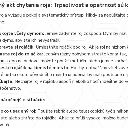
 akt chytania roja: Trpezlivosť a opatrnosť sú 
roja vyžaduje pokoj a systematický prístup. Nikdy sa nepúšťajte 
ne:
kojte včely dymom:
Jemne zadymte roj zospodu. Dym by mal včel
a dymu, aby ste ich nevystrašili.
pravte si rojáčik:
Umiestnite rojáčik pod roj. Ak je roj na nízkom
aste roj do rojáčika:
Jedným rázny pohybom straste konár tak, ab
ári alebo na budove, môžete použiť metličku alebo jemne zhŕňať v
este rojáčik na tienisté miesto:
Po chytení väčšiny včiel zave
ré lietali okolo pôvodného miesta usadenia, by mali postupne náj
kajte:
Nechajte roj v rojáčiku aspoň niekoľko hodín, ideálne do 
ločenstvo.
 náročnejšie situácie:
oko usadený roj:
Použite rebrík alebo teleskopickú tyč s hákom
aste alebo zhŕňte do rojáčika. Ak je to príliš vysoko, možno bude
omu!).