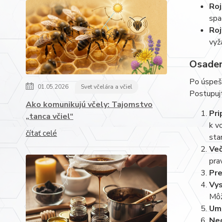
Roj
spa
Roj
vyž
Osaden
Po úspešn
01.05.2026
Svet včelára a včiel
Postupuj
Ako komunikujú včely: Tajomstvo
Pri
„tanca včiel“
k v
čítať celé
sta
Več
pra
Pre
Vys
Môž
Umi
Nec