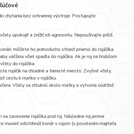
kľúčové
do chytania bez ochrannej výstroje. Postupujte
y upokojiť a znížiť ich agresivitu. Nepoužívajte príliš
 konári, môžete ho jednoducho striasť priamo do rojáčika.
y väčšina včiel spadla do rojáčika. Ak je roj na hrubšom
čely do rojáčika.
ste rojáčik na chladné a tienisté miesto. Zvyšné včely,
sť cestu k matke v rojáčiku.
večera. Včely sa zhluknú okolo matky a vytvoria súdržné
 na zavesenie rojáčika pod roj. Následne roj jemne
te musieť odstrihnúť konár s rojom (s povolením majiteľa