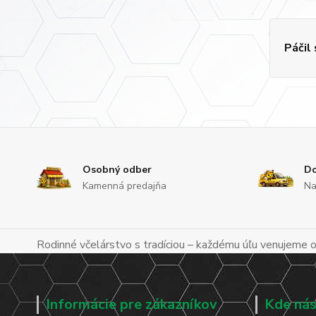
Páčil
Osobný odber
Do
Kamenná predajňa
Na
Rodinné včelárstvo s tradíciou – každému úľu venujeme os
Informácie pre zákazníkov
Kde nás