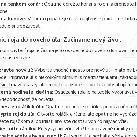
 na tenkom konári:
Opatrne odrežte konár s rojom a preneste ho
dne.
 na budove:
V tomto prípade je často najlepšie použiť metličku a
aduje si trpezlivosť.
ie roja do nového úľa: Začíname nový život
om chytení roja je čas na jeho osadenie do nového domova. Tento
te nasledovne:
pravte nový úľ:
Vyberte vhodné miesto pre nový úľ – malo by by
ode. Pripravte úľ s niekoľkými rámikmi s medzistienkami (základ
ršie, tmavé plásty, ak ich máte k dispozícii, pretože obsahujú fero
erná hodina je ideálna:
Osádzanie roja je najlepšie vykonávať v
vdepodobnosť, že odletia.
neste rojáčik k úľu:
Opatrne preneste rojáčik k pripravenému úľ
ypte roj do úľa:
Otvorte rojáčik a rázne, ale opatrne ho vyprázd
ete rojáčikom aj potriasť, aby ste dostali von čo najviac včiel.
estnite rámiky:
Po vysypaní včiel vložte pripravené rámiky do ú
hajte včely, aby sa usadili:
Zatvorte úľ a nechajte včely, aby s