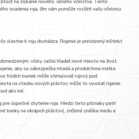
žitosť na získanie nového, silného včelstva. Tento
ho osadenia roja, čím vám pomôže rozšíriť vašu včelnicu
o vlastne k roju dochádza. Rojenie je prirodzený inštinkt
e obmedzeným, včely začnú hľadať nové miesto na život.
ojeniu, aby sa zabezpečila mladá a produktívna matka.
 trúdích buniek môže stimulovať rojový pud.
sta na stavbu nových plástov, môže to vyvolať rojenie.
 pud ako iné.
aj pre úspešné chytenie roja. Medzi tieto príznaky patrí
vané bunky na okrajoch plástov), znížená znáška medu a