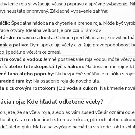
hytenie roja si vyžaduje včasnú prípravu a správne vybavenie. Ni
byť neustále pripravený. Základné vybavenie zahŕňa:
áčik:
Špeciálna nádoba na chytenie a prenos roja. Môže byť vyrob
racie otvory. Ideálna veľkosť je pre cca 5 rámikov.
lárske rukavice a kukla:
Ochrana pred žihadlami je nevyhnutná
ák a palivo:
Dym upokojuje včely a znižuje pravdepodobnosť bodn
bo špeciálne včelárske zmesi.
trekovač s vodou:
Jemné postriekanie roja vodou môže včely up
rík alebo teleskopická tyč s hákom:
Na dosiahnutie rojov, k
né lano alebo popruhy:
Na bezpečné spúšťanie rojáčika s rojo
radné rámiky:
Na osadenie roja do nového úľa.
ša s cukrovým roztokom (1:1 voda a cukor):
Na kŕmenie novéh
ácia roja: Kde hľadať odletené včely?
rujete, že sa včely rojia, alebo ak vám sused včelár oznámi odlet r
o úľa, často na konároch stromov, kríkoch, plotoch alebo dokonca
adu" alebo guľu. Matka sa zvyčajne nachádza v strede tohto zhlu