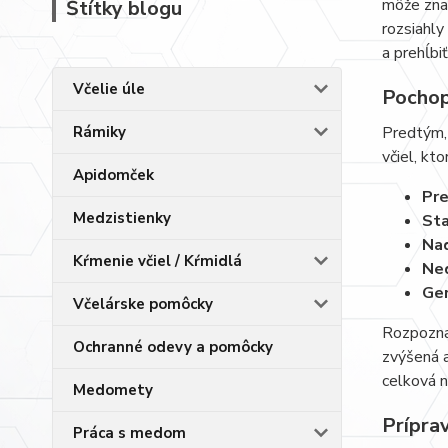
môže znam
Štítky blogu
rozsiahly
a prehĺbi
Včelie úle
Pochope
Rámiky
Predtým, 
včiel, kt
Apidomček
Pre
Medzistienky
Sta
Nad
Kŕmenie včiel / Kŕmidlá
Ned
Gen
Včelárske pomôcky
Rozpoznan
Ochranné odevy a pomôcky
zvýšená a
celková ne
Medomety
Príprav
Práca s medom