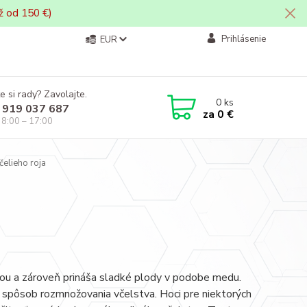
ž od 150 €)
Prihlásenie
EUR
e si rady? Zavolajte.
0
ks
 919 037 687
za
0 €
i 8:00 – 17:00
čelieho roja
rodou a zároveň prináša sladké plody v podobe medu.
ý spôsob rozmnožovania včelstva. Hoci pre niektorých