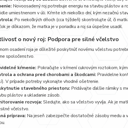
enie:
Novoosadený roj potrebuje energiu na stavbu plástov a ro
idle umiestnenom v úli. Kŕmte ich niekoľko dní, kým nezačnú stav
trola:
Po niekoľkých dňoch (cca týždeň) skontrolujte úľ, či matka
íčok je dôkazom, že matka je v poriadku a roj sa úspešne usadil.
livosť o nový roj: Podpora pre silné včelstvo
om osadení roja je dôležité poskytnúť novému včelstvu potrebnú 
vne spoločenstvo.
videlné kŕmenie:
Pokračujte v kŕmení cukrovým roztokom, kým 
trola a ochrana pred chorobami a škodcami:
Pravidelne kontr
lí). V prípade potreby vykonajte vhodné ošetrenie.
kytnutie stavebného priestoru:
Pridávajte ďalšie rámiky s m
vbu plástov a ukladanie zásob.
itorovanie rozvoja:
Sledujte, ako sa včelstvo vyvíja. Ak je mat
 silné včelstvo.
ná príprava:
Na jeseň zabezpečte dostatočné zásoby medu a vy
ou.