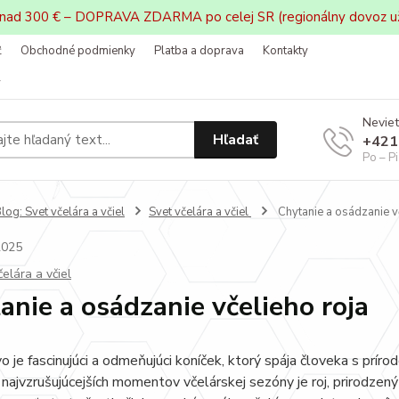
 nad 300 € – DOPRAVA ZDARMA po celej SR (regionálny dovoz u
ť
Obchodné podmienky
Platba a doprava
Kontakty
v
Neviet
Hľadať
+421
Po – P
log: Svet včelára a včiel
Svet včelára a včiel
Chytanie a osádzanie v
2025
čelára a včiel
anie a osádzanie včelieho roja
o je fascinujúci a odmeňujúci koníček, ktorý spája človeka s prí
najvzrušujúcejších momentov včelárskej sezóny je roj, prirodzen