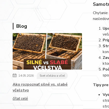
Samotný
Chytanie 
nasledov
Blog
Upo
veľ
Pri
Str
kon
Zav
kto
Poč
spo
14.05.2026
Svet včelára a včiel
Ako rozpoznať silné vs. slabé
Tipy pre
včelstvo
Vys
čítať celé
str
str