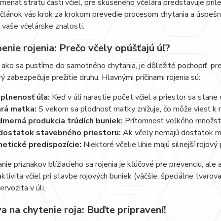
enať stratu časti včiel, pre skúseného včelára predstavuje príle
 článok vás krok za krokom prevedie procesom chytania a úspešné
ť vaše včelárske znalosti.
nie rojenia: Prečo včely opúšťajú úľ?
ako sa pustíme do samotného chytania, je dôležité pochopiť, preč
orý zabezpečuje prežitie druhu. Hlavnými príčinami rojenia sú:
plnenosť úľa:
Keď v úli narastie počet včiel a priestor sa stan
rá matka:
S vekom sa plodnosť matky znižuje, čo môže viesť k r
merná produkcia trúdích buniek:
Prítomnosť veľkého množstva
ostatok stavebného priestoru:
Ak včely nemajú dostatok mie
etické predispozície:
Niektoré včelie línie majú silnejší rojový
ie príznakov blížiacieho sa rojenia je kľúčové pre prevenciu, ale 
ktivita včiel pri stavbe rojových buniek (väčšie, špeciálne tvaro
rvozita v úli.
a na chytenie roja: Buďte pripravení!