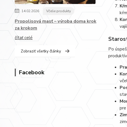
Kŕm
14.02.2026
Včelie produkty
kŕm
Kon
Propolisová masť – výroba doma krok
vaj
za krokom
čítať celé
Starost
Po úspešn
Zobraziť všetky články
produktí
Pra
Facebook
Kon
vče
Pos
sta
Mon
pre
Zim
zim