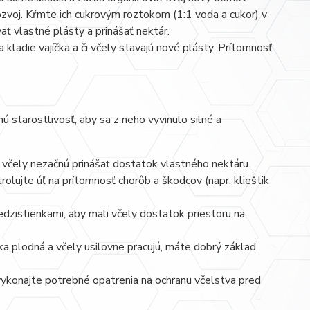
zvoj. Kŕmte ich cukrovým roztokom (1:1 voda a cukor) v
ať vlastné plásty a prinášať nektár.
 kladie vajíčka a či včely stavajú nové plásty. Prítomnosť
starostlivosť, aby sa z neho vyvinulo silné a
včely nezačnú prinášať dostatok vlastného nektáru.
olujte úľ na prítomnosť chorôb a škodcov (napr. klieštik
edzistienkami, aby mali včely dostatok priestoru na
ka plodná a včely usilovne pracujú, máte dobrý základ
konajte potrebné opatrenia na ochranu včelstva pred