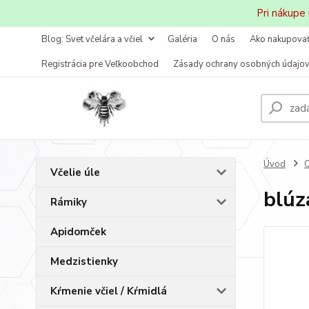
Pri nákupe
Blog: Svet včelára a včiel
Galéria
O nás
Ako nakupova
Registrácia pre Veľkoobchod
Zásady ochrany osobných údajo
Úvod
O
Včelie úle
blúz
Rámiky
Apidomček
Medzistienky
Kŕmenie včiel / Kŕmidlá