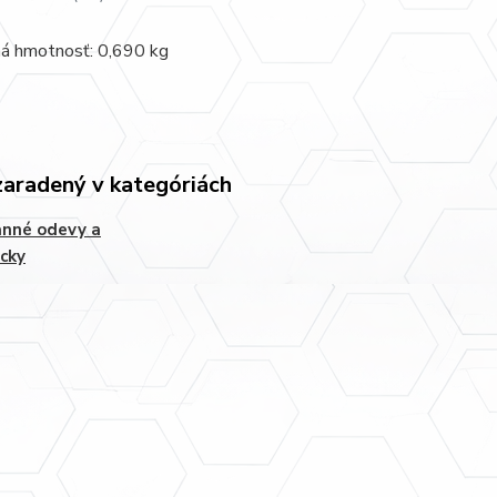
ná hmotnosť: 0,690 kg
zaradený v kategóriách
anné odevy a
cky