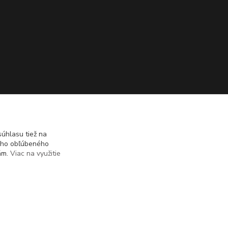
úhlasu tiež na
ášho obľúbeného
iám.
Viac na využitie
Vytvorené na
Eshop-rychlo.sk