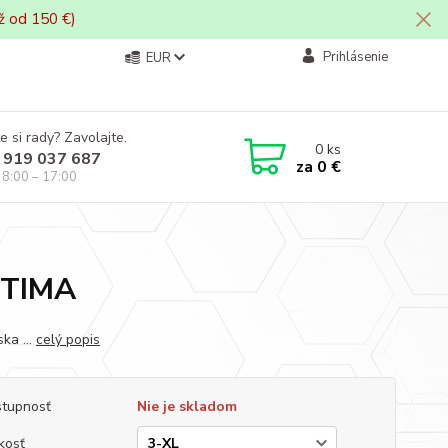
ž od 150 €)
Prihlásenie
EUR
e si rady? Zavolajte.
0
ks
 919 037 687
za
0 €
i 8:00 – 17:00
PTIMA
ka ...
celý popis
tupnosť
Nie je skladom
kosť