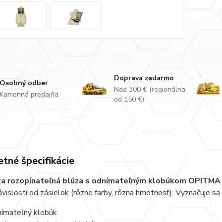
Doprava zadarmo
Osobný odber
Nad 300 € (regionálna
Kamenná predajňa
od 150 €)
tné špecifikácie
ka rozopínateľná blúza s odnímateľným klobúkom OPITMA
ávislosti od zásielok (rôzne farby, rôzna hmotnosť). Vyznačuje s
ímateľný klobúk