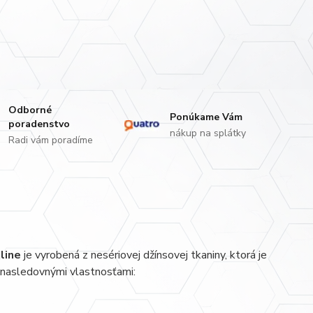
Odborné
Ponúkame Vám
poradenstvo
nákup na splátky
Radi vám poradíme
 line
je vyrobená z nesériovej džínsovej tkaniny, ktorá je
a nasledovnými vlastnosťami: