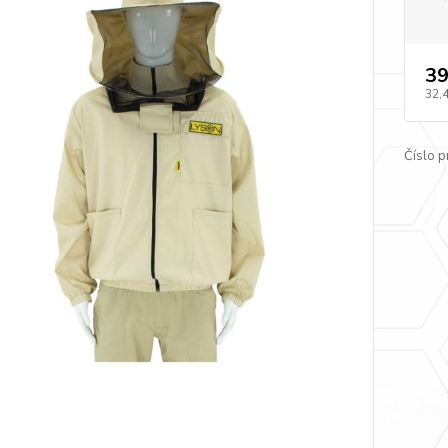
39
32,
Číslo p