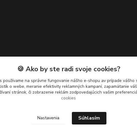
🍪 Ako by ste radi svoje cookies?
s používame na správne fungovanie nášho e-shopu av prípade vášho s
tistík o webe, meranie efektivity reklamných kampaní, zapamätanie v
žívaní stránok, či zobrazenie reklám zodpovedajúcich vašim preferenc
cookies
Súhlasím
Nastavenia