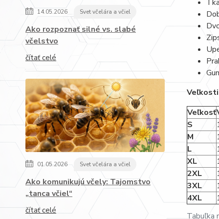
Tka
14.05.2026
Svet včelára a včiel
Dob
Dvo
Ako rozpoznať silné vs. slabé
Zip
včelstvo
Upe
čítať celé
Pra
Gum
Veľkosti
Veľkosť
S
M
L
XL
01.05.2026
Svet včelára a včiel
2XL
Ako komunikujú včely: Tajomstvo
3XL
„tanca včiel“
4XL
čítať celé
Tabuľka 