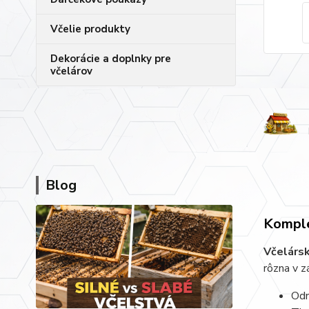
Včelie produkty
Dekorácie a doplnky pre
včelárov
Blog
Komple
Včelárs
rôzna v z
Odn