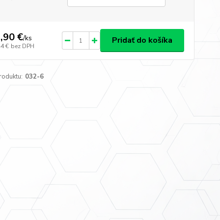
,90 €
/
ks
Pridať do košíka
44 €
bez DPH
roduktu:
032-6