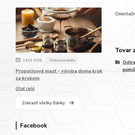
Orientač
Tovar 
14.02.2026
Včelie produkty
Ochr
pomô
Propolisová masť – výroba doma krok
za krokom
čítať celé
Zobraziť všetky články
Facebook