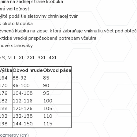
nina na zadnej strane klobúka
rá viditeľnosť
jité podšitie sieťoviny chrániacej tvár
s okolo klobúka
vnená klapka na zipse, ktorá zabraňuje vniknutiu včiel pod obleč
ktické vrecká prispôsobené potrebám včelára
ové sťahováky
:
S, M, L, XL, 2XL, 3XL, 4XL
Výška
Obvod hrude
Obvod pása
164
88-92
85
170
96-100
90
176
104-108
95
182
112-116
100
188
120-126
105
192
132-138
110
198
144-150
115
rozmerov (cm)