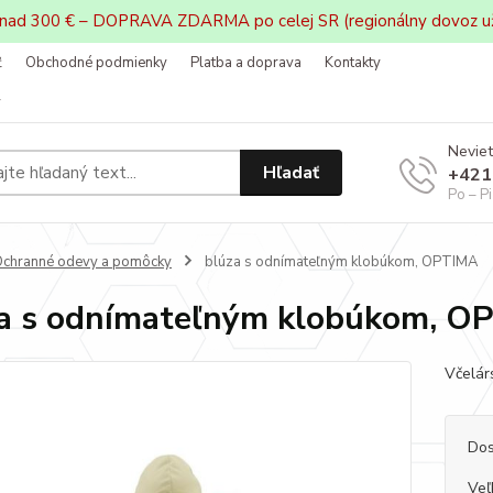
 nad 300 € – DOPRAVA ZDARMA po celej SR (regionálny dovoz u
ť
Obchodné podmienky
Platba a doprava
Kontakty
v
Neviet
Hľadať
+421
Po – P
chranné odevy a pomôcky
blúza s odnímateľným klobúkom, OPTIMA
a s odnímateľným klobúkom, O
Včelárs
Dos
Veľ