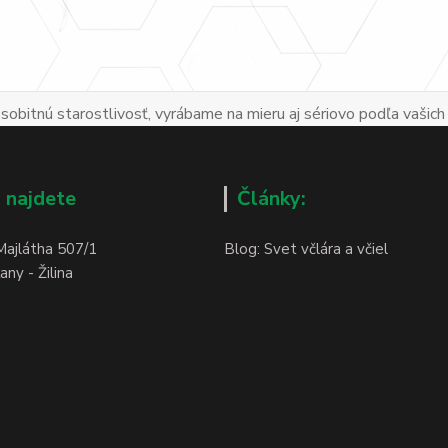
obitnú starostlivosť, vyrábame na mieru aj sériovo podľa vašich
 najdete
Články:
Majlátha 507/1
Blog: Svet včlára a včiel
ny - Žilina