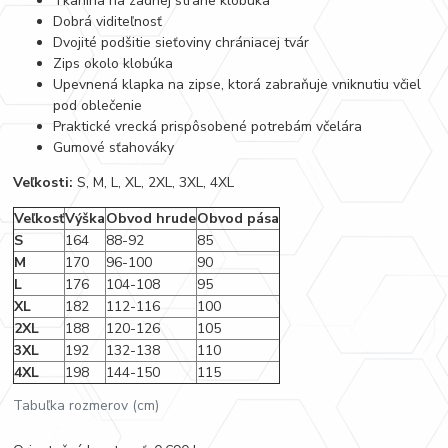
Tkanina na zadnej strane klobúka
Dobrá viditeľnosť
Dvojité podšitie sieťoviny chrániacej tvár
Zips okolo klobúka
Upevnená klapka na zipse, ktorá zabraňuje vniknutiu včiel
pod oblečenie
Praktické vrecká prispôsobené potrebám včelára
Gumové sťahováky
Veľkosti:
S, M, L, XL, 2XL, 3XL, 4XL
Veľkosť
Výška
Obvod hrude
Obvod pása
S
164
88-92
85
M
170
96-100
90
L
176
104-108
95
XL
182
112-116
100
2XL
188
120-126
105
3XL
192
132-138
110
4XL
198
144-150
115
Tabuľka rozmerov (cm)