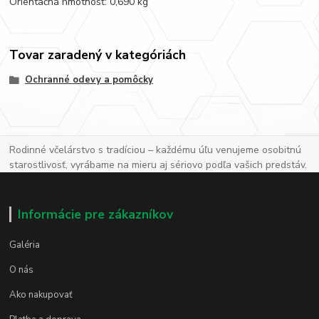
Orientačná hmotnosť: 0,690 kg
Tovar zaradený v kategóriách
Ochranné odevy a pomôcky
Rodinné včelárstvo s tradíciou – každému úľu venujeme osobitnú
starostlivosť, vyrábame na mieru aj sériovo podľa vašich predstáv.
Informácie pre zákazníkov
Galéria
O nás
Ako nakupovať