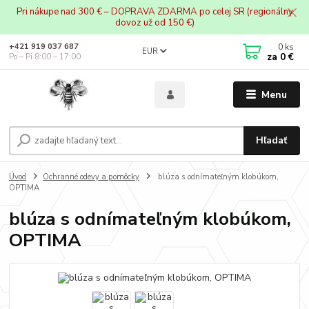
Pri nákupe nad 300 € – DOPRAVA ZDARMA po celej SR (regionálny
dovoz už od 150 €)
0
ks
+421 919 037 687
EUR
za
0 €
Po – Pi 8:00 – 17:00
Menu
Hľadať
Úvod
Ochranné odevy a pomôcky
blúza s odnímateľným klobúkom,
OPTIMA
blúza s odnímateľným klobúkom,
OPTIMA