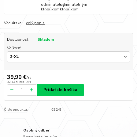
Včelárska ...
celý popis
Dostupnosť
Skladom
Veľkosť
39,90 €
/
ks
32,44 €
bez DPH
Pridať do košíka
Číslo produktu:
032-5
Osobný odber
Kamenná predajňa