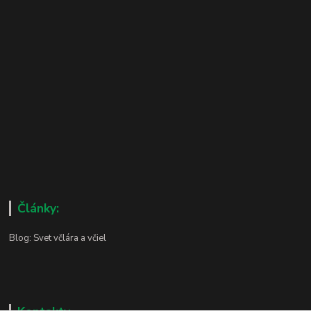
Články:
Blog: Svet včlára a včiel