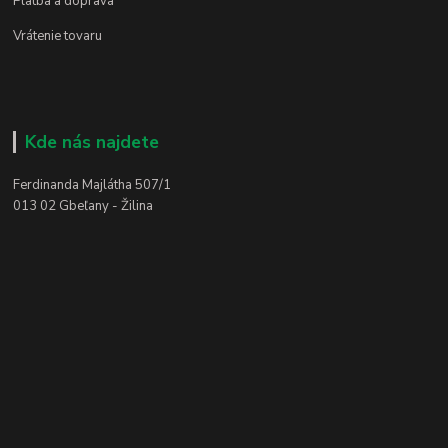
Platba a doprava
Vrátenie tovaru
Kde nás najdete
Ferdinanda Majlátha 507/1
013 02 Gbeľany - Žilina