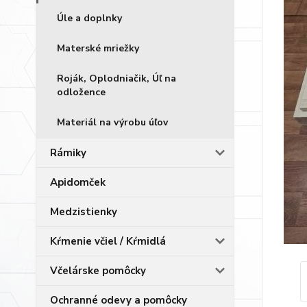
Úle a doplnky
Materské mriežky
Roják, Oplodniačik, Úľ na
odložence
Materiál na výrobu úľov
Rámiky
Apidomček
Medzistienky
Kŕmenie včiel / Kŕmidlá
Včelárske pomôcky
Ochranné odevy a pomôcky