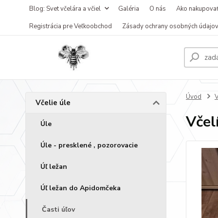
Blog: Svet včelára a včiel
Galéria
O nás
Ako nakupova
Registrácia pre Veľkoobchod
Zásady ochrany osobných údajo
Úvod
V
Včelie úle
Včel
Úle
Úle - presklené , pozorovacie
Úľ ležan
Úľ ležan do Apidomčeka
Časti úľov