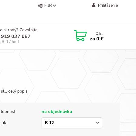
Prihlásenie
EUR
e si rady? Zavolajte.
0
ks
 919 037 687
za
0 €
, 8-17 hod
sl...
celý popis
tupnosť
na objednávku
 úľa