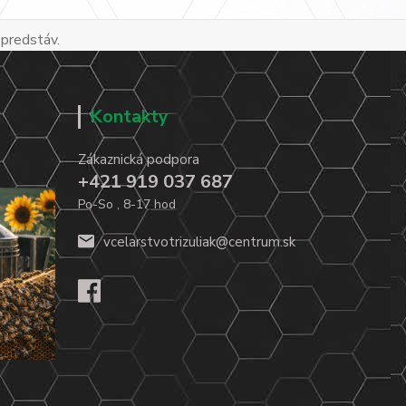
 predstáv.
Kontakty
Zákaznická podpora
+421 919 037 687
Po-So , 8-17 hod
vcelarstvotrizuliak@centrum.sk