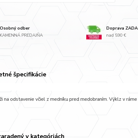
Osobný odber
Doprava ZAD
KAMENNÁ PREDAJŇA
nad 590 €
tné špecifikácie
ži na odstavenie včiel z medníku pred medobraním. Výklz v ráme j
zaradený v kategóriách