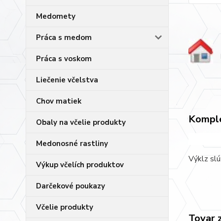
Medomety
Práca s medom
Práca s voskom
Liečenie včelstva
Chov matiek
Komple
Obaly na včelie produkty
Medonosné rastliny
Výklz slú
Výkup včelích produktov
Darčekové poukazy
Včelie produkty
Tovar 