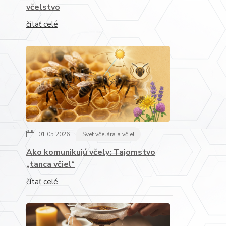
včelstvo
čítať celé
01.05.2026
Svet včelára a včiel
Ako komunikujú včely: Tajomstvo
„tanca včiel“
čítať celé