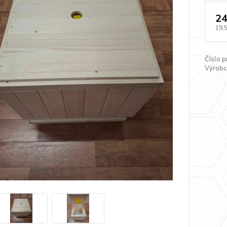
24
19,
Číslo p
Výrobc