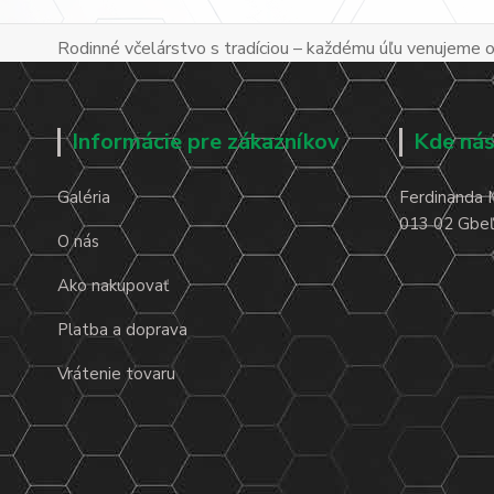
Rodinné včelárstvo s tradíciou – každému úľu venujeme os
Informácie pre zákazníkov
Kde nás
Galéria
Ferdinanda 
013 02 Gbeľa
O nás
Ako nakupovať
Platba a doprava
Vrátenie tovaru