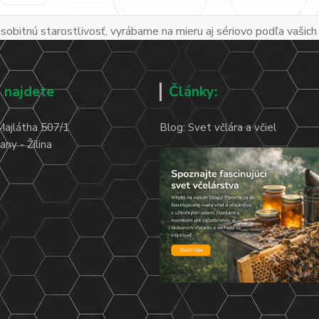
obitnú starostlivosť, vyrábame na mieru aj sériovo podľa vašich
 najdete
Články:
Majlátha 507/1
Blog: Svet včlára a včiel
ny - Žilina