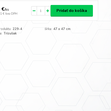
 €
/
ks
Pridať do košíka
51 €
bez DPH
roduktu:
229-4
šírka:
47 x 47 cm
a:
Trizuliak