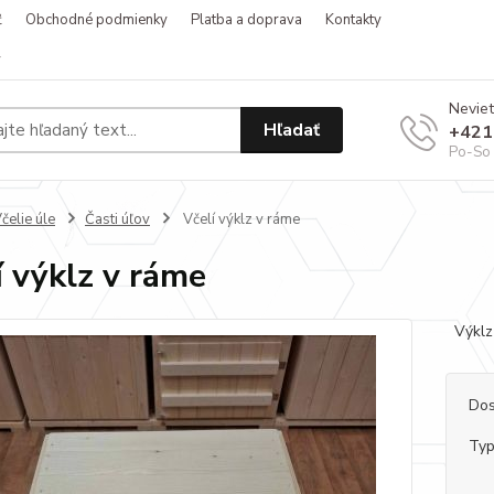
ť
Obchodné podmienky
Platba a doprava
Kontakty
v
Neviet
Hľadať
+421
Po-So 
čelie úle
Časti úľov
Včelí výklz v ráme
í výklz v ráme
Výklz 
Dos
Typ