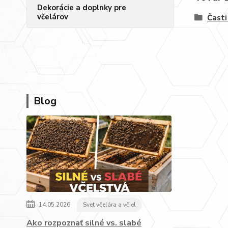
Dekorácie a doplnky pre
včelárov
Časti
Blog
14.05.2026
Svet včelára a včiel
Ako rozpoznať silné vs. slabé