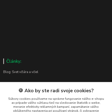
Články:
Blog: Svet včlára a včiel
🍪 Ako by ste radi svoje cookies?
Kontakty
Súbory cookies používame na správne fungovanie nášho e-shopu
av prípade vášho súhlasu tiež na sledovanie štatistík o webe,
meranie efektivity reklamných kampaní, zapamätanie vášho
Zákaznická podpora
obľúbeného nastavenia pri používaní stránok, či zobrazenie