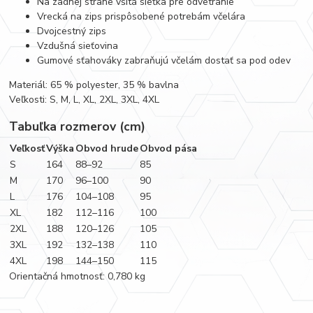
Na zadnej strane všitá sieťka pre odvetranie
Vrecká na zips prispôsobené potrebám včelára
Dvojcestný zips
Vzdušná sieťovina
Gumové sťahováky zabraňujú včelám dostať sa pod odev
Materiál: 65 % polyester, 35 % bavlna
Veľkosti: S, M, L, XL, 2XL, 3XL, 4XL
Tabuľka rozmerov (cm)
Veľkosť
Výška
Obvod hrude
Obvod pása
S
164
88–92
85
M
170
96–100
90
L
176
104–108
95
XL
182
112–116
100
2XL
188
120–126
105
3XL
192
132–138
110
4XL
198
144–150
115
Orientačná hmotnosť: 0,780 kg