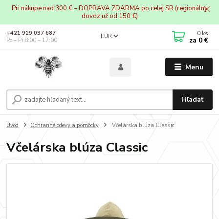
Pri nákupe nad 300 € – DOPRAVA ZDARMA po celej SR (regionálny
dovoz už od 150 €)
0
ks
+421 919 037 687
EUR
za
0 €
Po – Pi 8:00 – 17:00
Menu
Hľadať
Úvod
Ochranné odevy a pomôcky
Včelárska blúza Classic
Včelárska blúza Classic