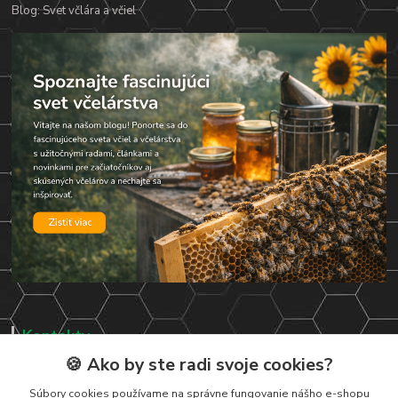
Blog: Svet včlára a včiel
Kontakty
🍪 Ako by ste radi svoje cookies?
Zákaznická podpora
+421 919 037 687
Súbory cookies používame na správne fungovanie nášho e-shopu