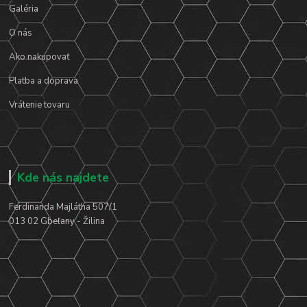
Galéria
O nás
Ako nakupovať
Platba a doprava
Vrátenie tovaru
Kde nás najdete
Ferdinanda Majlátha 507/1
013 02 Gbeľany - Žilina