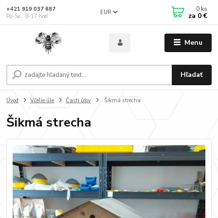
0
ks
+421 919 037 687
EUR
za
0 €
Po-So , 8-17 hod
Menu
Hľadať
Úvod
Včelie úle
Časti úľov
Šikmá strecha
Šikmá strecha