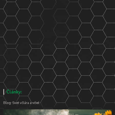
Články:
Blog: Svet včlára a včiel