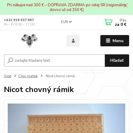
Pri nákupe nad 300 € – DOPRAVA ZDARMA po celej SR (regionálny
dovoz už od 150 €)
0
ks
+421 919 037 687
EUR
za
0 €
Po – Pi 8:00 – 17:00
Menu
Hľadať
Úvod
Chov matiek
Nicot chovný rámik
Nicot chovný rámik