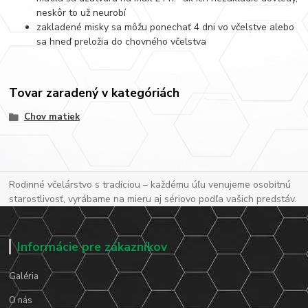
neskôr to už neurobí
zakladené misky sa môžu ponechať 4 dni vo včelstve alebo
sa hneď preložia do chovného včelstva
Tovar zaradený v kategóriách
Chov matiek
Rodinné včelárstvo s tradíciou – každému úľu venujeme osobitnú
starostlivosť, vyrábame na mieru aj sériovo podľa vašich predstáv.
Informácie pre zákazníkov
Galéria
O nás