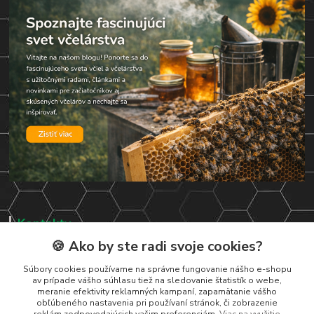
Kontakty
🍪 Ako by ste radi svoje cookies?
Zákaznická podpora
+421 919 037 687
Súbory cookies používame na správne fungovanie nášho e-shopu
av prípade vášho súhlasu tiež na sledovanie štatistík o webe,
Po – Pi 8:00 – 17:00
meranie efektivity reklamných kampaní, zapamätanie vášho
obľúbeného nastavenia pri používaní stránok, či zobrazenie
vcelarstvotrizuliak@centrum.sk