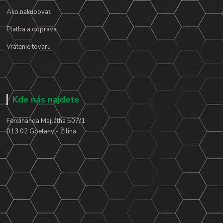
Ako nakupovať
Platba a doprava
Vrátenie tovaru
Kde nás najdete
Ferdinanda Majlátha 507/1
013 02 Gbeľany - Žilina