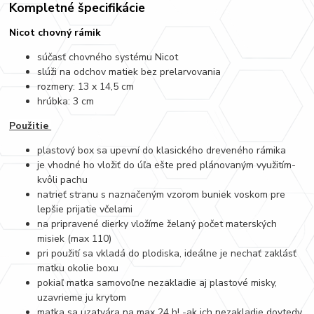
Kompletné špecifikácie
Nicot chovný rámik
súčasť chovného systému Nicot
slúži na odchov matiek bez prelarvovania
rozmery: 13 x 14,5 cm
hrúbka: 3 cm
Použitie
plastový box sa upevní do klasického dreveného rámika
je vhodné ho vložiť do úľa ešte pred plánovaným využitím-
kvôli pachu
natrieť stranu s naznačeným vzorom buniek voskom pre
lepšie prijatie včelami
na pripravené dierky vložíme želaný počet materských
misiek (max 110)
pri použití sa vkladá do plodiska, ideálne je nechať zaklásť
matku okolie boxu
pokiaľ matka samovoľne nezakladie aj plastové misky,
uzavrieme ju krytom
matka sa uzatvára na max 24 h! -ak ich nezakladie dovtedy,