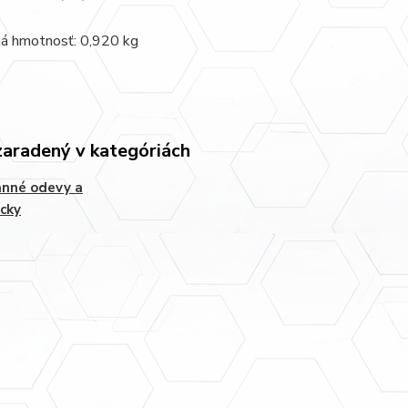
ná hmotnosť: 0,920 kg
zaradený v kategóriách
anné odevy a
cky