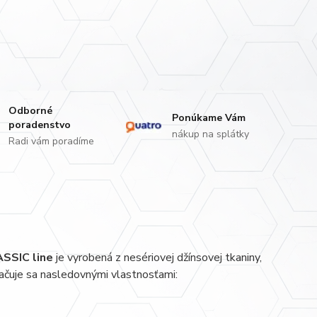
Odborné
Ponúkame Vám
poradenstvo
nákup na splátky
Radi vám poradíme
ASSIC line
je vyrobená z nesériovej džínsovej tkaniny,
značuje sa nasledovnými vlastnosťami: