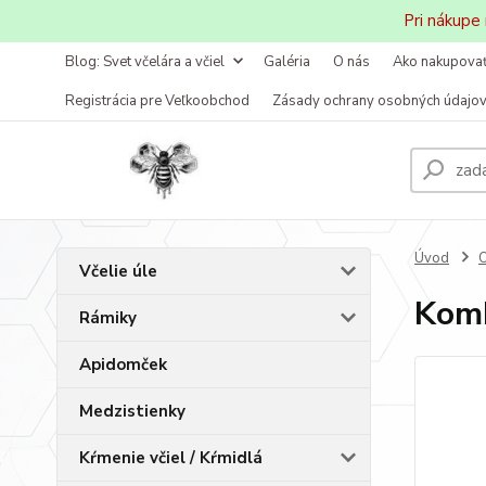
Pri nákupe
Blog: Svet včelára a včiel
Galéria
O nás
Ako nakupova
Registrácia pre Veľkoobchod
Zásady ochrany osobných údajo
Úvod
O
Včelie úle
Komb
Rámiky
Apidomček
Medzistienky
Kŕmenie včiel / Kŕmidlá