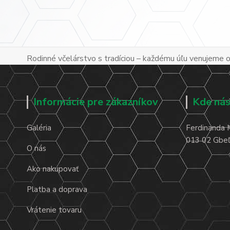
Rodinné včelárstvo s tradíciou – každému úľu venujeme os
Informácie pre zákazníkov
Kde nás
Galéria
Ferdinanda 
013 02 Gbeľa
O nás
Ako nakupovať
Platba a doprava
Vrátenie tovaru