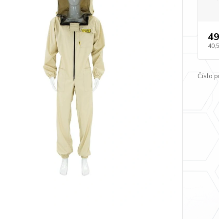
49
40,
Číslo p