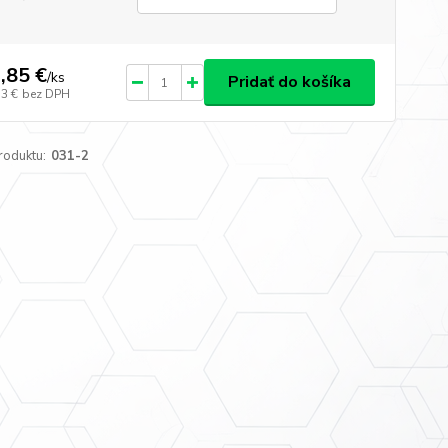
,85 €
/
ks
Pridať do košíka
53 €
bez DPH
roduktu:
031-2