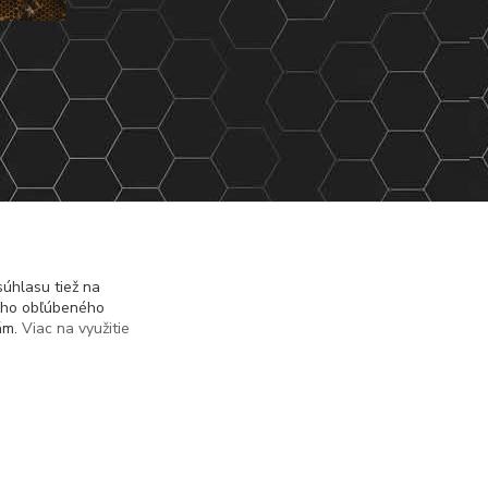
úhlasu tiež na
ášho obľúbeného
iám.
Viac na využitie
Vytvorené na
Eshop-rychlo.sk