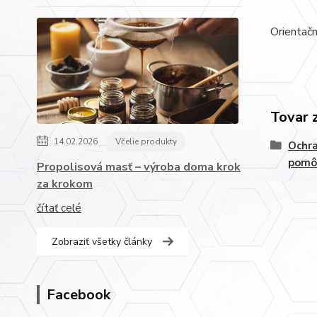
Orientač
Tovar 
14.02.2026
Včelie produkty
Ochr
pomô
Propolisová masť – výroba doma krok
za krokom
čítať celé
Zobraziť všetky články
Facebook