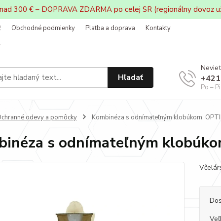
 nad 300 € – DOPRAVA ZDARMA po celej SR (regionálny dovoz u
ť
Obchodné podmienky
Platba a doprava
Kontakty
v
Neviet
Hľadať
+421
Po – P
chranné odevy a pomôcky
Kombinéza s odnímateľným klobúkom, OPT
inéza s odnímateľným klobúk
Včelárs
Dos
Veľ