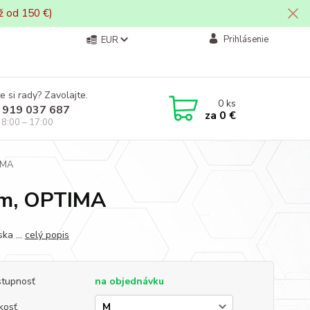
ž od 150 €)
Prihlásenie
EUR
e si rady? Zavolajte.
0
ks
 919 037 687
za
0 €
i 8:00 – 17:00
IMA
om, OPTIMA
ka ...
celý popis
tupnosť
na objednávku
kosť