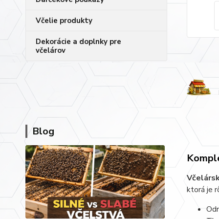
Včelie produkty
Dekorácie a doplnky pre
včelárov
Blog
Komple
Včelárs
ktorá je 
Odn