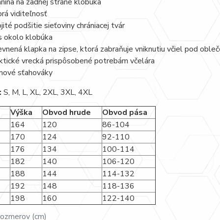
nina na zadnej strane klobúka
rá viditeľnosť
jité podšitie sieťoviny chrániacej tvár
s okolo klobúka
vnená klapka na zipse, ktorá zabraňuje vniknutiu včiel pod obleč
ktické vrecká prispôsobené potrebám včelára
ové sťahováky
:
S, M, L, XL, 2XL, 3XL, 4XL
Výška
Obvod hrude
Obvod pása
164
120
86-104
170
124
92-110
176
134
100-114
182
140
106-120
188
144
114-132
192
148
118-136
198
160
122-140
rozmerov (cm)