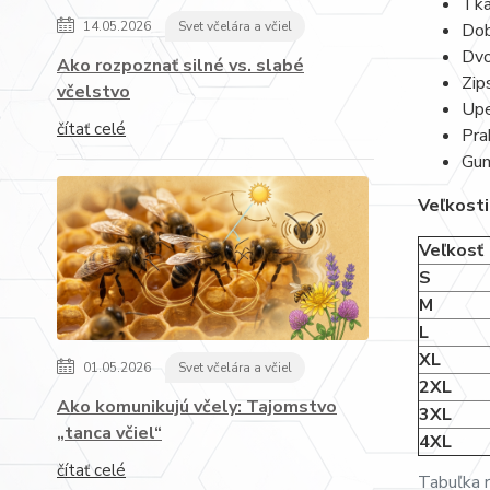
Tka
14.05.2026
Svet včelára a včiel
Dob
Dvo
Ako rozpoznať silné vs. slabé
Zip
včelstvo
Upe
čítať celé
Pra
Gum
Veľkosti
Veľkosť
S
M
L
XL
01.05.2026
Svet včelára a včiel
2XL
Ako komunikujú včely: Tajomstvo
3XL
„tanca včiel“
4XL
čítať celé
Tabuľka 