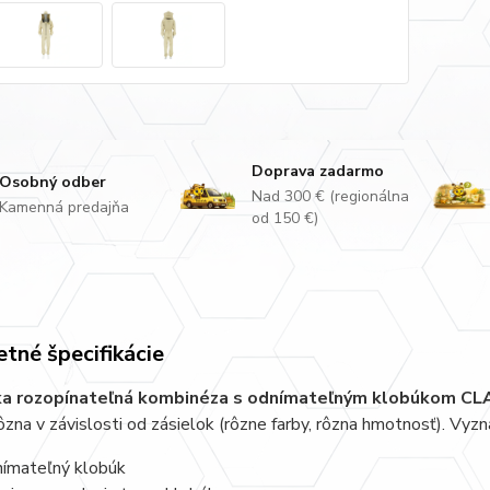
Doprava zadarmo
Osobný odber
Nad 300 € (regionálna
Kamenná predajňa
od 150 €)
tné špecifikácie
ka rozopínateľná kombinéza s odnímateľným klobúkom CL
rôzna v závislosti od zásielok (rôzne farby, rôzna hmotnosť). Vy
ímateľný klobúk