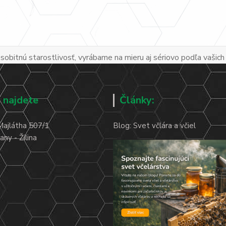
obitnú starostlivosť, vyrábame na mieru aj sériovo podľa vašich
 najdete
Články:
Majlátha 507/1
Blog: Svet včlára a včiel
ny - Žilina