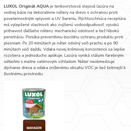
LUXOL Originál AQUA
je tenkovrstvová olejová lazúra na
vodnej báze na dekoratívne nátery na drevo s ochranou proti
poveternostným vplyvom a UV žiareniu. Rýchloschnúca receptúra
má vylepšené vlastnosti ako zvýšenú vodoodpudivosť, vysokú
priľnavosť ďalšieho náteru, mechanickú odolnosť a tiež hlbokú
penetráciu. Ponúka preventívnu biocídnu ochranu produktu proti
plesniam. Po 20 minútach je náter odolný voči prachu a po 90
minútach voči dažďu. Vďaka novej krémovej konzistencii sa lepšie
rozotiera a jednoducho aplikuje. Lazúra vyniká stálymi farebnými
odtieňmi s matne saténovým vzhľadom. Náter neobmedzuje
dýchanie dreva a vďaka zníženému obsahu VOC je tiež šetrnejší k
životnému prostrediu.