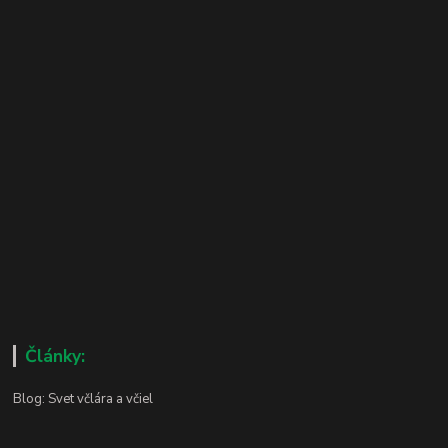
Články:
Blog: Svet včlára a včiel