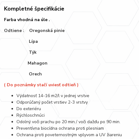
Kompletné špecifikácie
Farba vhodná na úle .
Odtiene :
Oregonská pinie
Lípa
Týk
Mahagon
Orech
( Do poznámky stačí uviesť odtieň )
Výdatnosť 14-16 m2/l v jednej vrstve
Odporúčaný počet vrstiev 2-3 vrstvy
Do exteriéru
Rýchloschnúci
Odolný voči prachu po 20 min./ voči dažďu po 90 min.
Preventívna biocídna ochrana proti plesniam
Ochrana proti poveternostným vplyvom a UV žiareniu