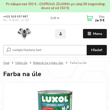
Pri nákupe nad 300 € – DOPRAVA ZDARMA po celej SR (regionálny
dovoz už od 150 €)
0
ks
+421 919 037 687
EUR
za
0 €
Po – Pi 8:00 – 17:00
Menu
Hľadať
Úvod
Včelie úle
Materiál na výrobu úľov
Farba na úle
Farba na úle