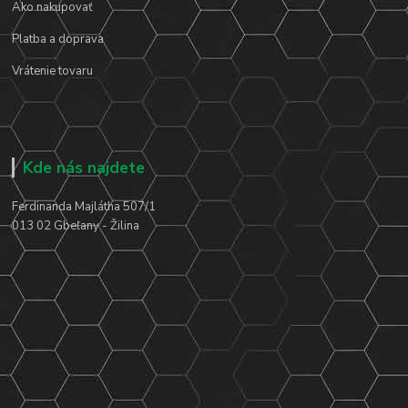
Ako nakupovať
Platba a doprava
Vrátenie tovaru
Kde nás najdete
Ferdinanda Majlátha 507/1
013 02 Gbeľany - Žilina