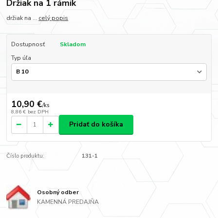
Držiak na 1 rámik
držiak na ...
celý popis
Dostupnosť
Skladom
Typ úľa
10,90 €
/
ks
8,86 €
bez DPH
Pridať do košíka
Číslo produktu:
131-1
Osobný odber
KAMENNÁ PREDAJŇA