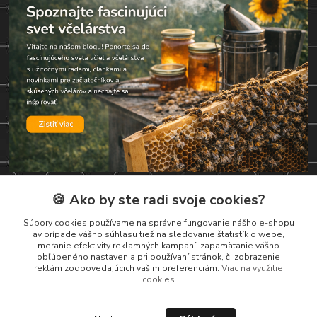
🍪 Ako by ste radi svoje cookies?
Kontakty
Súbory cookies používame na správne fungovanie nášho e-shopu
av prípade vášho súhlasu tiež na sledovanie štatistík o webe,
Zákaznická podpora
meranie efektivity reklamných kampaní, zapamätanie vášho
+421 919 037 687
obľúbeného nastavenia pri používaní stránok, či zobrazenie
reklám zodpovedajúcich vašim preferenciám.
Viac na využitie
Po-So , 8-17 hod
cookies
vcelarstvotrizuliak@centrum.sk