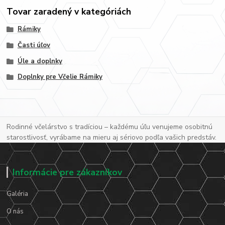
Tovar zaradený v kategóriách
Rámiky
Časti úľov
Úle a doplnky
Doplnky pre Včelie Rámiky
Rodinné včelárstvo s tradíciou – každému úľu venujeme osobitnú
starostlivosť, vyrábame na mieru aj sériovo podľa vašich predstáv.
Informácie pre zákazníkov
Galéria
O nás