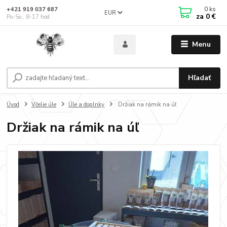
0
ks
+421 919 037 687
EUR
za
0 €
Po-So , 8-17 hod
Menu
Hľadať
Úvod
Včelie úle
Úle a doplnky
Držiak na rámik na úľ
Držiak na rámik na úľ