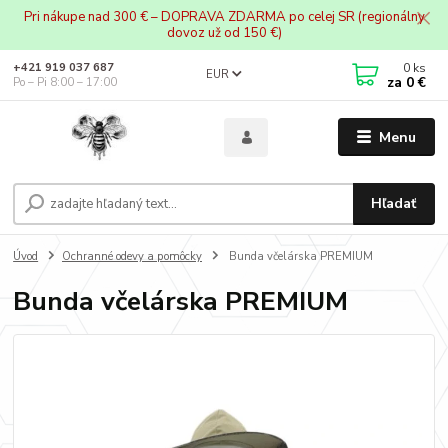
Pri nákupe nad 300 € – DOPRAVA ZDARMA po celej SR (regionálny
dovoz už od 150 €)
0
ks
+421 919 037 687
EUR
za
0 €
Po – Pi 8:00 – 17:00
Menu
Hľadať
Úvod
Ochranné odevy a pomôcky
Bunda včelárska PREMIUM
Bunda včelárska PREMIUM