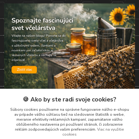
🍪 Ako by ste radi svoje cookies?
Kontakty
Súbory cookies používame na správne fungovanie nášho e-shopu
av prípade vášho súhlasu tiež na sledovanie štatistík o webe,
meranie efektivity reklamných kampaní, zapamätanie vášho
Zákaznická podpora
obľúbeného nastavenia pri používaní stránok, či zobrazenie
+421 919 037 687
reklám zodpovedajúcich vašim preferenciám.
Viac na využitie
cookies
Po – Pi 8:00 – 17:00