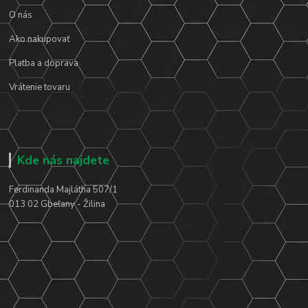
O nás
Ako nakupovať
Platba a doprava
Vrátenie tovaru
Kde nás najdete
Ferdinanda Majlátha 507/1
013 02 Gbeľany - Žilina