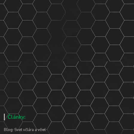
Články:
Blog: Svet včlára a včiel