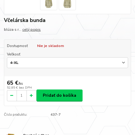
Včelárska bunda
blúza s r...
celý popis
Dostupnosť
Nie je skladom
Veľkosť
65 €
/
ks
52,85 €
bez DPH
Pridať do košíka
Číslo produktu:
437-7