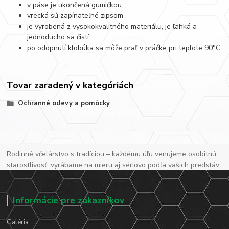
v páse je ukončená gumičkou
vrecká sú zapínateľné zipsom
je vyrobená z vysokokvalitného materiálu, je ľahká a
jednoducho sa čistí
po odopnutí klobúka sa môže prať v práčke pri teplote 90
°C
Tovar zaradený v kategóriách
Ochranné odevy a pomôcky
Rodinné včelárstvo s tradíciou – každému úľu venujeme osobitnú
starostlivosť, vyrábame na mieru aj sériovo podľa vašich predstáv.
Informácie pre zákazníkov
Galéria