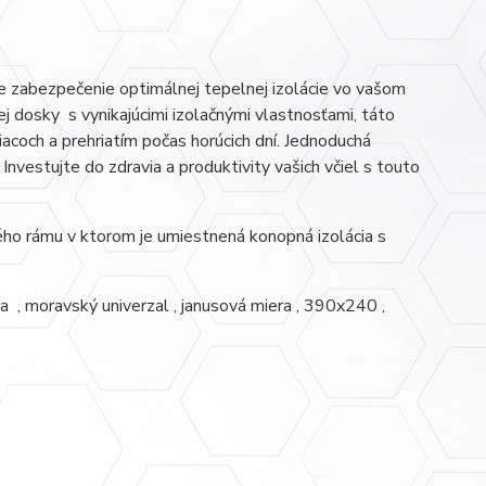
e zabezpečenie optimálnej tepelnej izolácie vo vašom
 dosky s vynikajúcimi izolačnými vlastnosťami, táto
acoch a prehriatím počas horúcich dní. Jednoduchá
Investujte do zdravia a produktivity vašich včiel s touto
ho rámu v ktorom je umiestnená konopná izolácia s
 , moravský univerzal , janusová miera , 390x240 ,