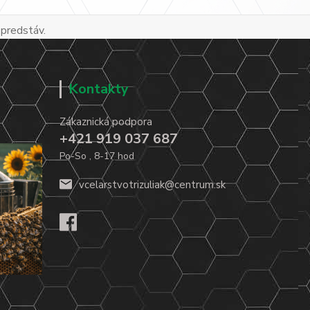
 predstáv.
Kontakty
Zákaznická podpora
+421 919 037 687
Po-So , 8-17 hod
vcelarstvotrizuliak@centrum.sk