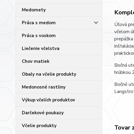
Medomety
Komple
Práca s medom
Úľová pre
včelom úl
Práca s voskom
prepážka 
inštaláci
Liečenie včelstva
prakticko
Chov matiek
Bočná ute
hrúbkou 2
Obaly na včelie produkty
Bočné ute
Medonosné rastliny
Langstrot
Výkup včelích produktov
Darčekové poukazy
Včelie produkty
Tovar 