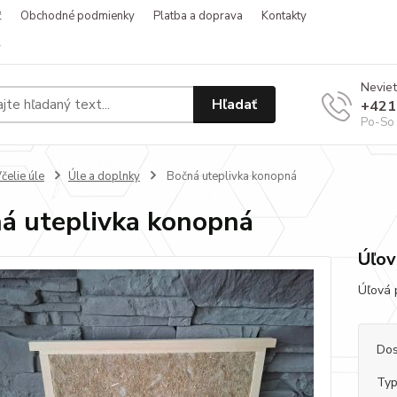
ť
Obchodné podmienky
Platba a doprava
Kontakty
v
Neviet
Hľadať
+421
Po-So 
čelie úle
Úle a doplnky
Bočná uteplivka konopná
á uteplivka konopná
Úľov
Úľová 
Dos
Typ