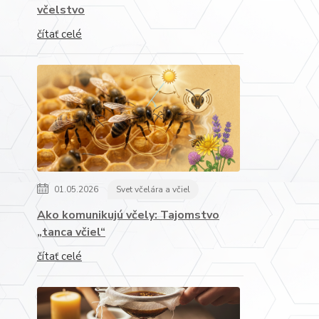
včelstvo
čítať celé
01.05.2026
Svet včelára a včiel
Ako komunikujú včely: Tajomstvo
„tanca včiel“
čítať celé