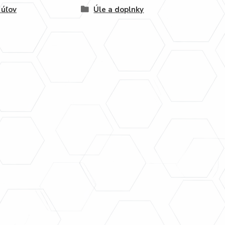
 úľov
Úle a doplnky