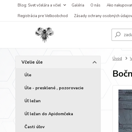
Blog: Svet včelára a včiel
Galéria
O nás
Ako nakupova
Registrácia pre Veľkoobchod
Zásady ochrany osobných údajo
Úvod
V
Včelie úle
Bočn
Úle
Úle - presklené , pozorovacie
Úľ ležan
Úľ ležan do Apidomčeka
Časti úľov