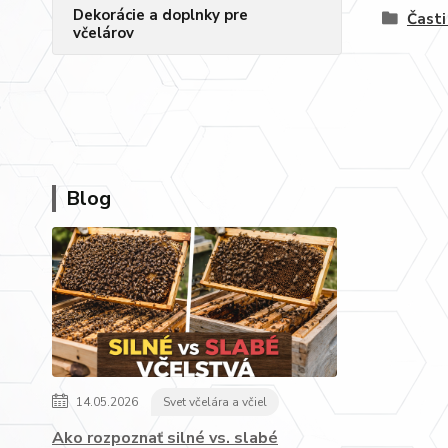
Dekorácie a doplnky pre
Časti
včelárov
Blog
14.05.2026
Svet včelára a včiel
Ako rozpoznať silné vs. slabé