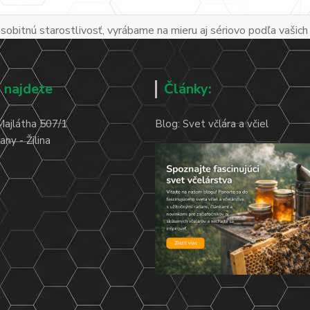
obitnú starostlivosť, vyrábame na mieru aj sériovo podľa vašich
 najdete
Články:
Majlátha 507/1
Blog: Svet včlára a včiel
ny - Žilina