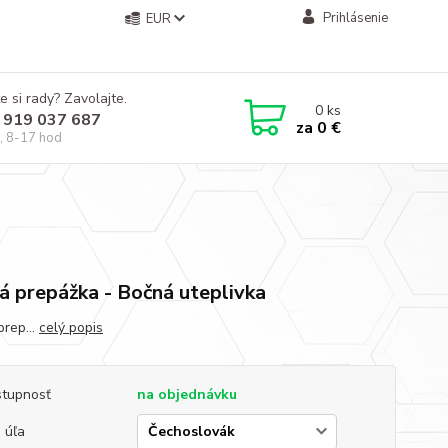
Prihlásenie
EUR
e si rady? Zavolajte.
0
ks
 919 037 687
za
0 €
, 8-17 hod
á prepážka - Bočná uteplivka
prep...
celý popis
tupnosť
na objednávku
 úľa