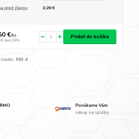
a pred zľavou
2,20 €
50 €
/
ks
Pridať do košíka
 €
bez DPH
roduktu:
583-4
ARMO
Ponúkame Vám
nákup na splátky