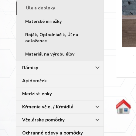
Úle a doplnky
Materské mriežky
Roják, Oplodniačik, Úľ na
odložence
Materiál na výrobu úľov
Rámiky
Apidomček
Medzistienky
Kŕmenie včiel / Kŕmidlá
Včelárske pomôcky
Ochranné odevy a pomôcky