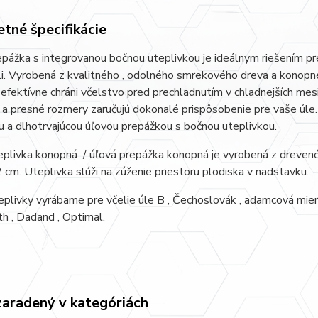
tné špecifikácie
pážka s integrovanou bočnou uteplivkou je ideálnym riešením pr
i. Vyrobená z kvalitného , odolného smrekového dreva a konopnej
efektívne chráni včelstvo pred prechladnutím v chladnejších mesi
a a presné rozmery zaručujú dokonalé prispôsobenie pre vaše úle. 
u a dlhotrvajúcou úľovou prepážkou s bočnou uteplivkou.
plivka konopná / úľová prepážka konopná je vyrobená z drevené
 cm. Uteplivka slúži na zúženie priestoru plodiska v nadstavku.
plivky vyrábame pre včelie úle B , Čechoslovák , adamcová miera
h , Dadand , Optimal.
zaradený v kategóriách