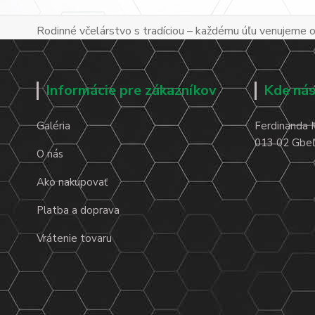
Rodinné včelárstvo s tradíciou – každému úľu venujeme os
Informácie pre zákazníkov
Kde nás
Galéria
Ferdinanda 
013 02 Gbeľa
O nás
Ako nakupovať
Platba a doprava
Vrátenie tovaru