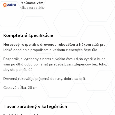
Ponúkame Vám
nákup na splátky
Kompletné špecifikácie
Nerezový rozperák s drevenou rukoväťou a hákom
slúži pre
ľahké oddelenie propolisom a voskom zlepených častí úľa.
Rozperák je vyrobený z nereze, vďaka čomu dlho vydrží a bude
vám po dlhú dobu pomáhať pri rozdeľovaní zlepencov bez toho,
aby ste poničili úľ.
Drevená rukoväť je príjemná do ruky, dobre sa drží.
Celková dĺžka: 26 cm
Tovar zaradený v kategóriách