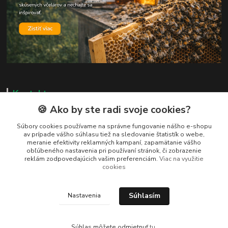
Kontakty
🍪 Ako by ste radi svoje cookies?
Zákaznická podpora
+421 919 037 687
Súbory cookies používame na správne fungovanie nášho e-shopu
av prípade vášho súhlasu tiež na sledovanie štatistík o webe,
Po – Pi 8:00 – 17:00
meranie efektivity reklamných kampaní, zapamätanie vášho
obľúbeného nastavenia pri používaní stránok, či zobrazenie
vcelarstvotrizuliak@centrum.sk
reklám zodpovedajúcich vašim preferenciám.
Viac na využitie
cookies
Súhlasím
Nastavenia
Vytvorené na
Eshop-rychlo.sk
Súhlas môžete odmietnuť
tu
.