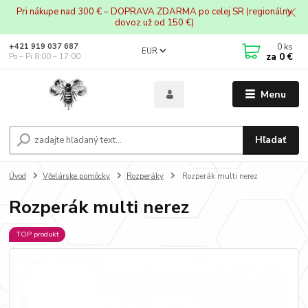
Pri nákupe nad 300 € – DOPRAVA ZDARMA po celej SR (regionálny
dovoz už od 150 €)
0
ks
+421 919 037 687
EUR
za
0 €
Po – Pi 8:00 – 17:00
Menu
Hľadať
Úvod
Včelárske pomôcky
Rozperáky
Rozperák multi nerez
Rozperák multi nerez
TOP produkt