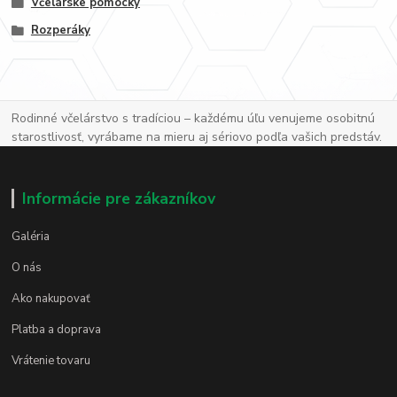
Včelárske pomôcky
Rozperáky
Rodinné včelárstvo s tradíciou – každému úľu venujeme osobitnú
starostlivosť, vyrábame na mieru aj sériovo podľa vašich predstáv.
Informácie pre zákazníkov
Galéria
O nás
Ako nakupovať
Platba a doprava
Vrátenie tovaru