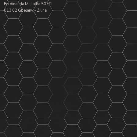
Ferdinanda Majlátha 507/1
013 02 Gbeľany - Žilina