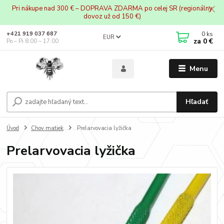
Pri nákupe nad 300 € – DOPRAVA ZDARMA po celej SR (regionálny
dovoz už od 150 €)
0
ks
+421 919 037 687
EUR
za
0 €
Po – Pi 8:00 – 17:00
Menu
Hľadať
Úvod
Chov matiek
Prelarvovacia lyžička
Prelarvovacia lyžička