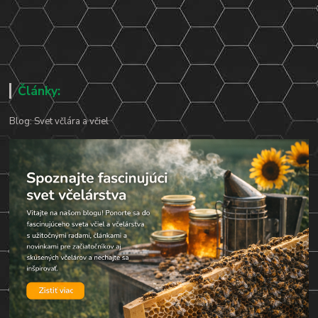
Články:
Blog: Svet včlára a včiel