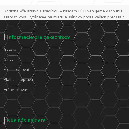
Rodinné včelárstvo s tradíciou – každému úľu venujeme osobitnú
starostlivosť, vyrábame na mieru aj sériovo podľa vašich predstáv.
Informácie pre zákazníkov
Galéria
O nás
Ako nakupovať
Platba a doprava
Vrátenie tovaru
Kde nás najdete