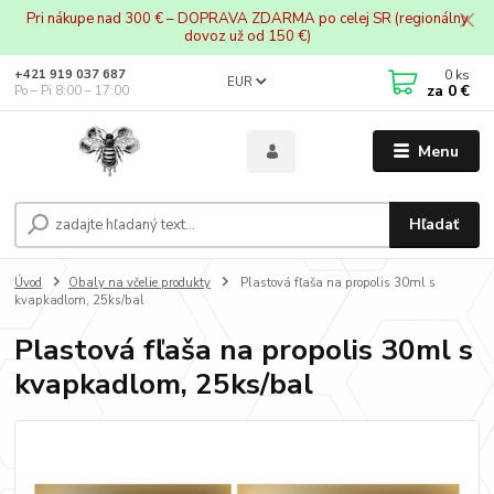
Pri nákupe nad 300 € – DOPRAVA ZDARMA po celej SR (regionálny
dovoz už od 150 €)
0
ks
+421 919 037 687
EUR
za
0 €
Po – Pi 8:00 – 17:00
Menu
Hľadať
Úvod
Obaly na včelie produkty
Plastová fľaša na propolis 30ml s
kvapkadlom, 25ks/bal
Plastová fľaša na propolis 30ml s
kvapkadlom, 25ks/bal