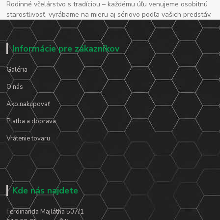
Rodinné včelárstvo s tradíciou – každému úľu venujeme osobitnú
starostlivosť, vyrábame na mieru aj sériovo podľa vašich predstáv.
Informácie pre zákazníkov
Galéria
O nás
Ako nakupovať
Platba a doprava
Vrátenie tovaru
Kde nás najdete
Ferdinanda Majlátha 507/1