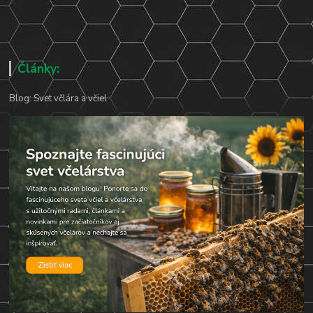
Články:
Blog: Svet včlára a včiel