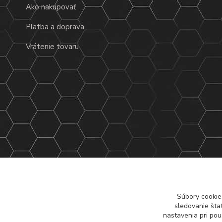
Ako nakupovať
Platba a doprava
Vrátenie tovaru
Súbory cookie
sledovanie šta
nastavenia pri pou