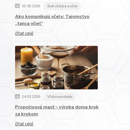
01.05.2026
Svet včelára a včiel
Ako komunikujú včely: Tajomstvo
„tanca včiel“
čítať celé
14.02.2026
Včelie produkty
Propolisová masť – výroba doma krok
za krokom
čítať celé