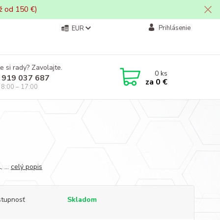
ž od 150 €)
Prihlásenie
EUR
e si rady? Zavolajte.
0
ks
 919 037 687
za
0 €
i 8:00 – 17:00
, ...
celý popis
tupnosť
Skladom