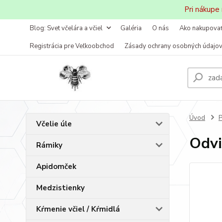
Pri nákupe
Blog: Svet včelára a včiel
Galéria
O nás
Ako nakupova
Registrácia pre Veľkoobchod
Zásady ochrany osobných údajo
Úvod
P
Včelie úle
Odvi
Rámiky
Apidomček
Medzistienky
Kŕmenie včiel / Kŕmidlá