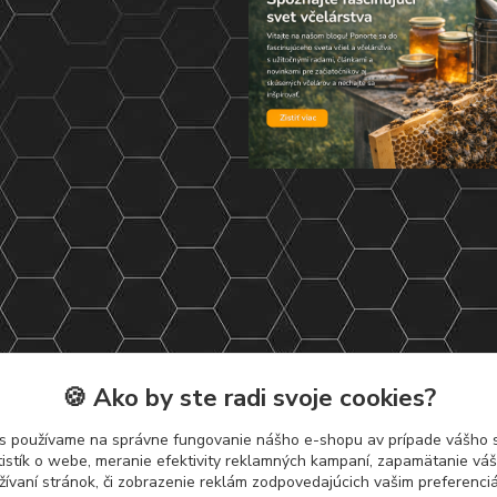
🍪 Ako by ste radi svoje cookies?
s používame na správne fungovanie nášho e-shopu av prípade vášho s
tistík o webe, meranie efektivity reklamných kampaní, zapamätanie v
žívaní stránok, či zobrazenie reklám zodpovedajúcich vašim preferenc