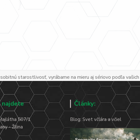
obitnú starostlivosť, vyrábame na mieru aj sériovo podľa vašich
 najdete
Články:
Majlátha 507/1
Blog: Svet včlára a včiel
ny - Žilina