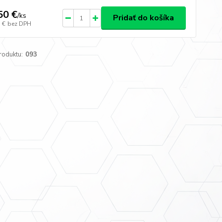
50 €
/
ks
Pridať do košíka
 €
bez DPH
roduktu:
093