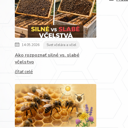
14.05.2026
Svet včelára a včiel
Ako rozpoznať silné vs. slabé
včelstvo
čítať celé