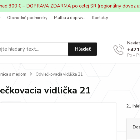
 nad 300 € – DOPRAVA ZDARMA po celej SR (regionálny dovoz u
ť
Obchodné podmienky
Platba a doprava
Kontakty
v
Neviet
Hľadať
+421
Po – P
ráca s medom
Odviečkovacia vidlička 21
ečkovacia vidlička 21
21 ihiel
Dos