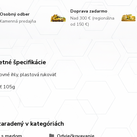
Doprava zadarmo
Osobný odber
Nad 300 € (regionálna
Kamenná predajňa
od 150 €)
tné špecifikácie
rovné ihly, plastová rukoväť
ť 105g
zaradený v kategóriách
a s medom
Odviečkovavanie