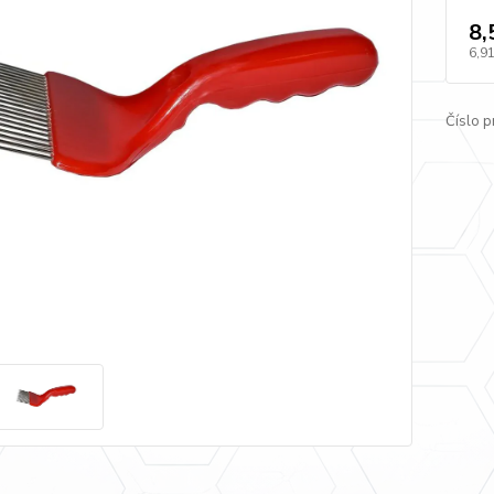
8,
6,91
Číslo p