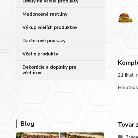
Obaly na včelie produkty
Medonosné rastliny
Výkup včelích produktov
Darčekové poukazy
Včelie produkty
Komple
Dekorácie a doplnky pre
včelárov
21 ihiel, 
Hmotnos
Blog
Tovar 
Prác