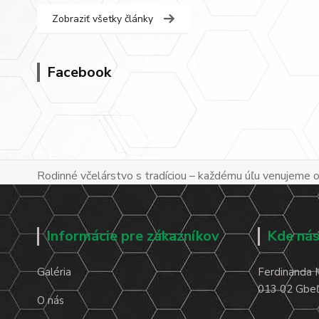
Zobraziť všetky články
Facebook
Rodinné včelárstvo s tradíciou – každému úľu venujeme os
Informácie pre zákazníkov
Kde nás
Galéria
Ferdinanda 
013 02 Gbeľa
O nás