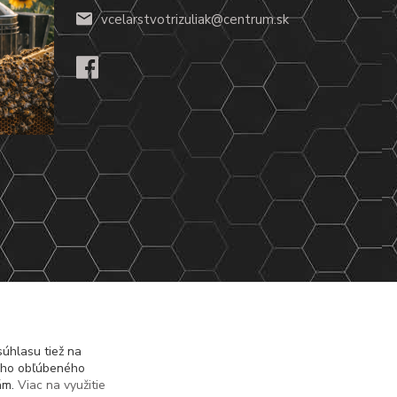
vcelarstvotrizuliak@centrum.sk
úhlasu tiež na
ášho obľúbeného
iám.
Viac na využitie