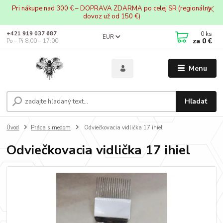
Pri nákupe nad 300 € – DOPRAVA ZDARMA po celej SR (regionálny
dovoz už od 150 €)
0
ks
+421 919 037 687
EUR
za
0 €
Po – Pi 8:00 – 17:00
Menu
Hľadať
Úvod
Práca s medom
Odviečkovacia vidlička 17 ihiel
Odviečkovacia vidlička 17 ihiel