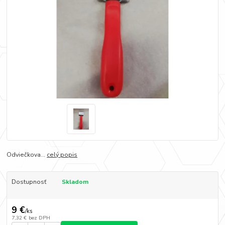
Odviečkova...
celý popis
Dostupnosť
Skladom
9 €
/
ks
7,32 €
bez DPH