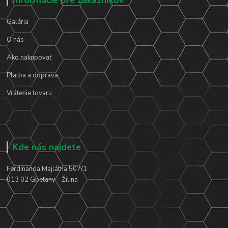
Informácie pre zákazníkov
Galéria
O nás
Ako nakupovať
Platba a doprava
Vrátenie tovaru
Kde nás najdete
Ferdinanda Majlátha 507/1
013 02 Gbeľany - Žilina