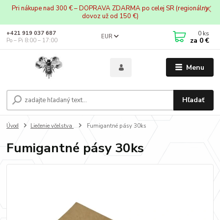
Pri nákupe nad 300 € – DOPRAVA ZDARMA po celej SR (regionálny
dovoz už od 150 €)
0
ks
+421 919 037 687
EUR
za
0 €
Po – Pi 8:00 – 17:00
Menu
Hľadať
Úvod
Liečenie včelstva
Fumigantné pásy 30ks
Fumigantné pásy 30ks