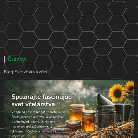
Články:
Blog: Svet včlára a včiel