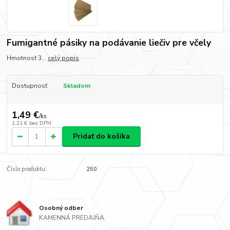
Fumigantné pásiky na podávanie liečiv pre včely
Hmotnosť 3...
celý popis
Dostupnosť
Skladom
1,49 €
/
ks
1,21 €
bez DPH
Pridať do košíka
Číslo produktu:
250
Osobný odber
KAMENNÁ PREDAJŇA