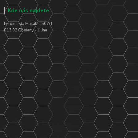
Kde nás najdete
Ferdinanda Majlátha 507/1
013 02 Gbeľany - Žilina