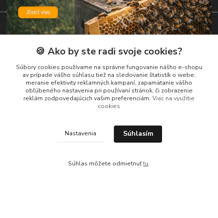
🍪 Ako by ste radi svoje cookies?
Súbory cookies používame na správne fungovanie nášho e-shopu
Kontakty
av prípade vášho súhlasu tiež na sledovanie štatistík o webe,
meranie efektivity reklamných kampaní, zapamätanie vášho
obľúbeného nastavenia pri používaní stránok, či zobrazenie
Zákaznická podpora
reklám zodpovedajúcich vašim preferenciám.
Viac na využitie
+421 919 037 687
cookies
Po – Pi 8:00 – 17:00
vcelarstvotrizuliak@centrum.sk
Súhlasím
Nastavenia
Súhlas môžete odmietnuť
tu
.
Vytvorené na
Eshop-rychlo.sk