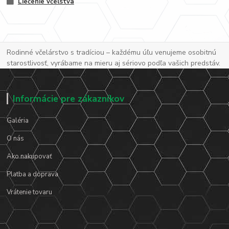
Liečenie včelstva
Rodinné včelárstvo s tradíciou – každému úľu venujeme osobitnú
starostlivosť, vyrábame na mieru aj sériovo podľa vašich predstáv.
Informácie pre zákazníkov
Galéria
O nás
Ako nakupovať
Platba a doprava
Vrátenie tovaru