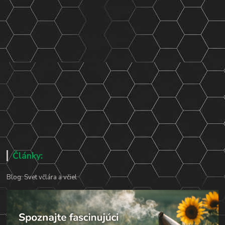
Články:
Blog: Svet včlára a včiel