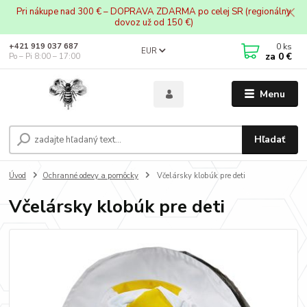
Pri nákupe nad 300 € – DOPRAVA ZDARMA po celej SR (regionálny
dovoz už od 150 €)
0
ks
+421 919 037 687
EUR
za
0 €
Po – Pi 8:00 – 17:00
Menu
Hľadať
Úvod
Ochranné odevy a pomôcky
Včelársky klobúk pre deti
Včelársky klobúk pre deti