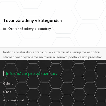
Tovar zaradený v kategóriách
Ochranné odevy a pomôcky
Rodinné včelárstvo s tradíciou – každému úľu venujeme osobitnú
starostlivosť, vyrábame na mieru aj sériovo podľa vašich predstáv.
Informácie pre zákazníkov
Galéria
O nás
Ako nakupovať