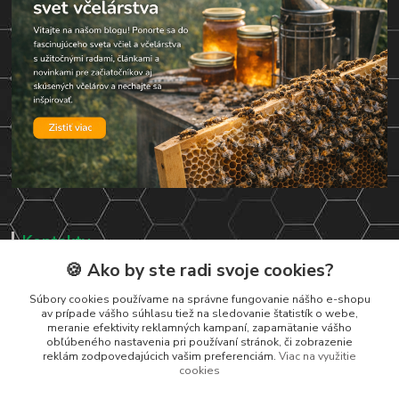
Kontakty
🍪 Ako by ste radi svoje cookies?
Zákaznická podpora
+421 919 037 687
Súbory cookies používame na správne fungovanie nášho e-shopu
av prípade vášho súhlasu tiež na sledovanie štatistík o webe,
Po – Pi 8:00 – 17:00
meranie efektivity reklamných kampaní, zapamätanie vášho
obľúbeného nastavenia pri používaní stránok, či zobrazenie
vcelarstvotrizuliak@centrum.sk
reklám zodpovedajúcich vašim preferenciám.
Viac na využitie
cookies