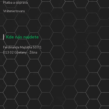
Platba a doprava
Vrátenie tovaru
Kde nás najdete
Ferdinanda Majlátha 507/1
013 02 Gbeľany - Žilina